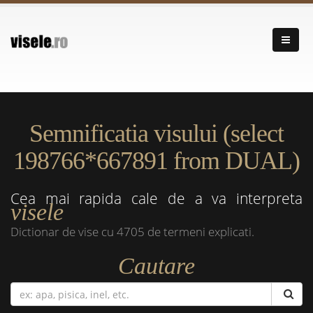
Semnificatia visului (select
198766*667891 from DUAL)
Cea mai rapida cale de a va interpreta
visele
Dictionar de vise cu 4705 de termeni explicati.
Cautare