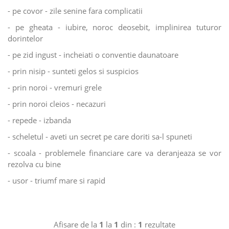
- pe covor - zile senine fara complicatii
- pe gheata - iubire, noroc deosebit, implinirea tuturor
dorintelor
- pe zid ingust - incheiati o conventie daunatoare
- prin nisip - sunteti gelos si suspicios
- prin noroi - vremuri grele
- prin noroi cleios - necazuri
- repede - izbanda
- scheletul - aveti un secret pe care doriti sa-l spuneti
- scoala - problemele financiare care va deranjeaza se vor
rezolva cu bine
- usor - triumf mare si rapid
Afisare de la
1
la
1
din :
1
rezultate