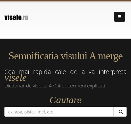
Semnificatia visului A merge
Cea mai rapida cale de a va interpreta
visele
Dictionar de vise cu 4704 de termeni explicati.
Cautare