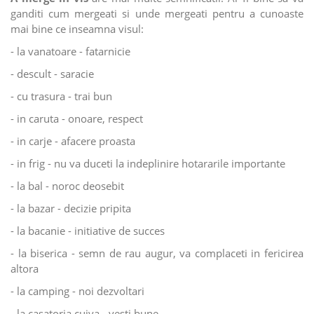
ganditi cum mergeati si unde mergeati pentru a cunoaste
mai bine ce inseamna visul:
- la vanatoare - fatarnicie
- descult - saracie
- cu trasura - trai bun
- in caruta - onoare, respect
- in carje - afacere proasta
- in frig - nu va duceti la indeplinire hotararile importante
- la bal - noroc deosebit
- la bazar - decizie pripita
- la bacanie - initiative de succes
- la biserica - semn de rau augur, va complaceti in fericirea
altora
- la camping - noi dezvoltari
- la casatoria cuiva - vesti bune