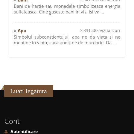
Bani de hartie sau monedele simbolizeaza energia
sufleteasca. Cine gaseste bani in vis, isi va ...
Apa
3,831,485 vizualizari
Simbolul subconstientului, apa ne da viata si ne
mentine in viata, curatandu-ne de murdarie. Da ...
Luati legatura
Cont
Autentificare