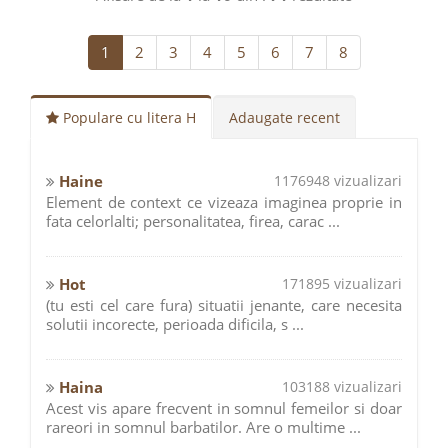
1
2
3
4
5
6
7
8
Populare cu litera H
Adaugate recent
Haine
1176948 vizualizari
Element de context ce vizeaza imaginea proprie in
fata celorlalti; personalitatea, firea, carac ...
Hot
171895 vizualizari
(tu esti cel care fura) situatii jenante, care necesita
solutii incorecte, perioada dificila, s ...
Haina
103188 vizualizari
Acest vis apare frecvent in somnul femeilor si doar
rareori in somnul barbatilor. Are o multime ...