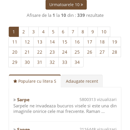
Urmatoarele 10
Afisare de la
1
la
10
din :
339
rezultate
1
2
3
4
5
6
7
8
9
10
11
12
13
14
15
16
17
18
19
20
21
22
23
24
25
26
27
28
29
30
31
32
33
34
Populare cu litera S
Adaugate recent
Sarpe
5800313 vizualizari
Sarpele ne invadeaza bucuros visele si este una din
imaginile onirice cele mai frecvente. Raman ...
Sange
2116448 vizualizari