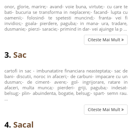
onor, glorie, marire;- avand- voie buna, virtute;- cu care te
bati- bucuria se transforma in neplacere;- facand- lupta cu
oamenii;- folosind- te spetesti muncind;- franta- vei fi
invidios;- goala- pierdere, paguba;- in mana- ura, tradare,
dusmanie;- pierzi- saracie;- primind in dar- vei ajuinge la p ...
Citeste Mai Mult
3.
Sac
cartofi in sac - imbunatatire financiara neasteptata;- sac de
bani- discutii, noroc in afaceri;- de carbuni- impacare cu un
dusman;- de ciment- avere;- gol- ingrijorare, ratare in
afaceri, multa munca;- pierderi- griji, paguba;- indesat-
belsug;- plin- abuindenta, bogatie, belsug;- spart- semn rau.
...
Citeste Mai Mult
4.
Sacal