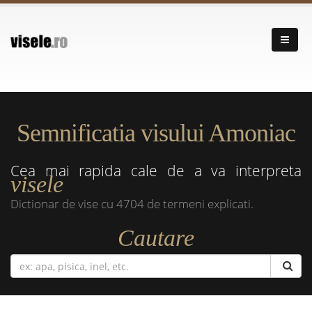
Semnificatia visului Amoniac
Cea mai rapida cale de a va interpreta
visele
Dictionar de vise cu 4704 de termeni explicati.
Cautare