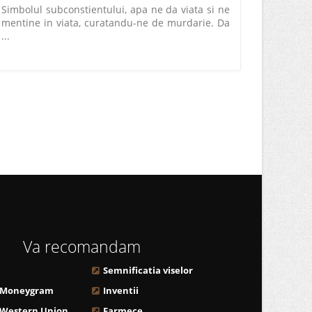
Simbolul subconstientului, apa ne da viata si ne
mentine in viata, curatandu-ne de murdarie. Da
...
Va recomandam
Semnificatia viselor
 Moneygram
Inventii
 Western Union
Farmece