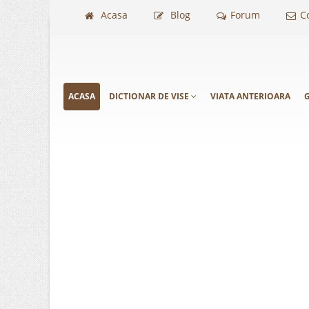
Acasa
Blog
Forum
C
ACASA
DICTIONAR DE VISE
VIATA ANTERIOARA
G