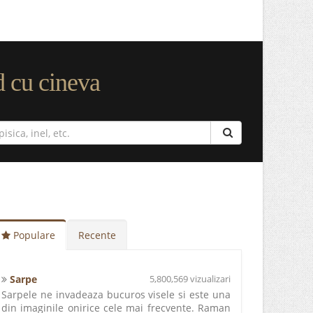
d cu cineva
Populare
Recente
Sarpe
5,800,569 vizualizari
Sarpele ne invadeaza bucuros visele si este una
din imaginile onirice cele mai frecvente. Raman