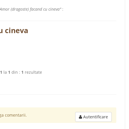
 "Amor (dragoste) facand cu cineva"
:
u cineva
1
la
1
din :
1
rezultate
a comentarii.
Autentificare