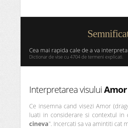
Semnificat
Cea mai rapida cale de a va interpret
Dictionar de vise cu 4704 de termeni explicati.
Interpretarea visului
Amor 
Ce insemna cand visezi Amor (dragos
luati in considerare si contextul in
cineva
". Incercati sa va amintiti cat 