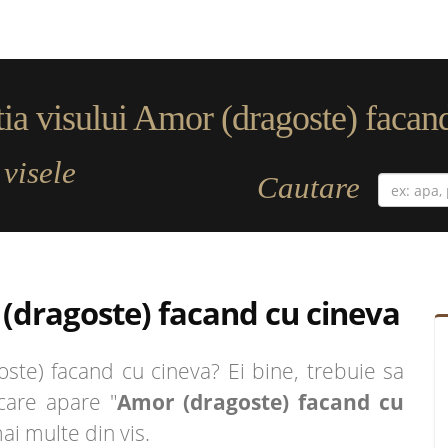
ia visului Amor (dragoste) facan
visele
a
Cautare
(dragoste) facand cu cineva
te) facand cu cineva? Ei bine, trebuie sa
 care apare "
Amor (dragoste) facand cu
mai multe din vis.