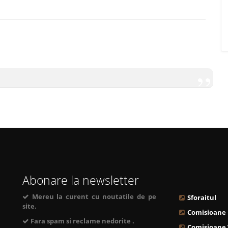
Abonare la newsletter
Mereu la curent cu noutatile de pe
Sforaitul
site.
Comisioane
Fara spam si reclame nedorite .
Comisioane