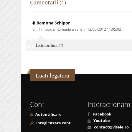
Comentarii (1)
Ramona Schipor
din Timisoara, Romania a scris in
12/05/2012 11:05:02
Extraordinar!!!
Luati legatura
Cont
Interactionam
Facebook
Autentificare
Youtube
Inregirstrare cont
contact@visele.ro