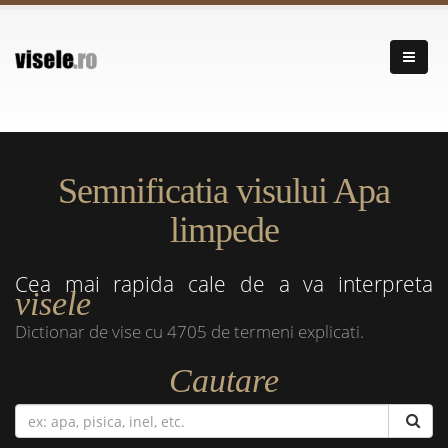
Semnificatia visului Apa
limpede
Cea mai rapida cale de a va interpreta
visele
Dictionar de vise cu 4705 de termeni explicati.
Cautare