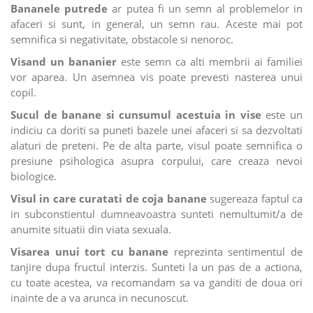
Bananele putrede
ar putea fi un semn al problemelor in
afaceri si sunt, in general, un semn rau. Aceste mai pot
semnifica si negativitate, obstacole si nenoroc.
Visand un bananier
este semn ca alti membrii ai familiei
vor aparea. Un asemnea vis poate prevesti nasterea unui
copil.
Sucul de banane si cunsumul acestuia in vise
este un
indiciu ca doriti sa puneti bazele unei afaceri si sa dezvoltati
alaturi de preteni. Pe de alta parte, visul poate semnifica o
presiune psihologica asupra corpului, care creaza nevoi
biologice.
Visul in care curatati de coja banane
sugereaza faptul ca
in subconstientul dumneavoastra sunteti nemultumit/a de
anumite situatii din viata sexuala.
Visarea unui tort cu banane
reprezinta sentimentul de
tanjire dupa fructul interzis. Sunteti la un pas de a actiona,
cu toate acestea, va recomandam sa va ganditi de doua ori
inainte de a va arunca in necunoscut.