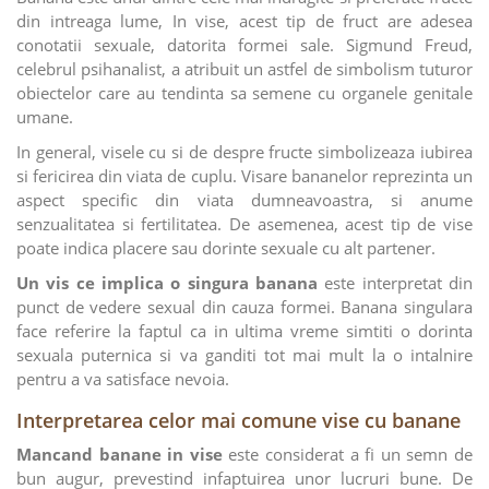
din intreaga lume, In vise, acest tip de fruct are adesea
conotatii sexuale, datorita formei sale. Sigmund Freud,
celebrul psihanalist, a atribuit un astfel de simbolism tuturor
obiectelor care au tendinta sa semene cu organele genitale
umane.
In general, visele cu si de despre fructe simbolizeaza iubirea
si fericirea din viata de cuplu. Visare bananelor reprezinta un
aspect specific din viata dumneavoastra, si anume
senzualitatea si fertilitatea. De asemenea, acest tip de vise
poate indica placere sau dorinte sexuale cu alt partener.
Un vis ce implica o singura banana
este interpretat din
punct de vedere sexual din cauza formei. Banana singulara
face referire la faptul ca in ultima vreme simtiti o dorinta
sexuala puternica si va ganditi tot mai mult la o intalnire
pentru a va satisface nevoia.
Interpretarea celor mai comune vise cu banane
Mancand banane in vise
este considerat a fi un semn de
bun augur, prevestind infaptuirea unor lucruri bune. De