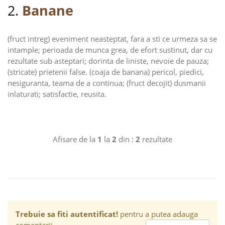
2.
Banane
(fruct intreg) eveniment neasteptat, fara a sti ce urmeza sa se
intample; perioada de munca grea, de efort sustinut, dar cu
rezultate sub asteptari; dorinta de liniste, nevoie de pauza;
(stricate) prietenii false. (coaja de banana) pericol, piedici,
nesiguranta, teama de a continua; (fruct decojit) dusmanii
inlaturati; satisfactie, reusita.
Afisare de la
1
la
2
din :
2
rezultate
Trebuie sa fiti autentificat!
pentru a putea adauga