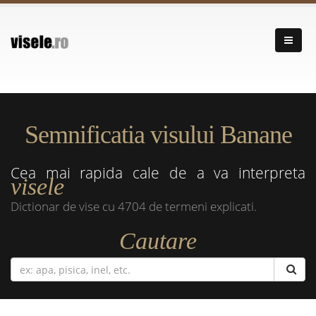
Semnificatia visului Banane
Cea mai rapida cale de a va interpreta
visele
Dictionar de vise cu 4704 de termeni explicati.
Cautare