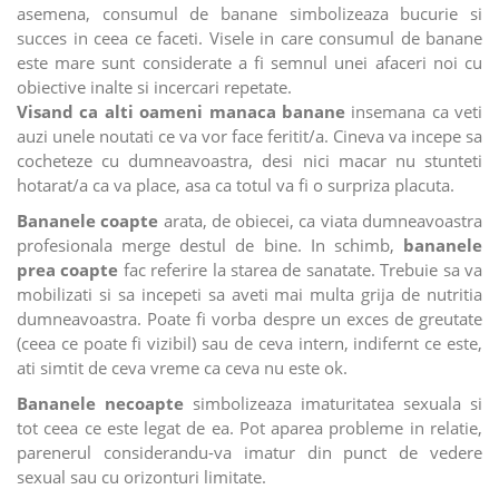
asemena, consumul de banane simbolizeaza bucurie si
succes in ceea ce faceti. Visele in care consumul de banane
este mare sunt considerate a fi semnul unei afaceri noi cu
obiective inalte si incercari repetate.
Visand ca alti oameni manaca banane
insemana ca veti
auzi unele noutati ce va vor face feritit/a. Cineva va incepe sa
cocheteze cu dumneavoastra, desi nici macar nu stunteti
hotarat/a ca va place, asa ca totul va fi o surpriza placuta.
Bananele coapte
arata, de obiecei, ca viata dumneavoastra
profesionala merge destul de bine. In schimb,
bananele
prea coapte
fac referire la starea de sanatate. Trebuie sa va
mobilizati si sa incepeti sa aveti mai multa grija de nutritia
dumneavoastra. Poate fi vorba despre un exces de greutate
(ceea ce poate fi vizibil) sau de ceva intern, indifernt ce este,
ati simtit de ceva vreme ca ceva nu este ok.
Bananele necoapte
simbolizeaza imaturitatea sexuala si
tot ceea ce este legat de ea. Pot aparea probleme in relatie,
parenerul considerandu-va imatur din punct de vedere
sexual sau cu orizonturi limitate.