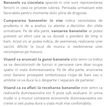
Bananele cu ciocolata
aparute in vise sunt reprezentarea
fericirii in ceea ce priveste iubirea. Perioada urmatoare este
favorabila pentru momente dulci pline de dragoste.
Cumpararea bananelor in vise
indica necesitatea de
prudenta si de a analiza cu atentie a deciziilor din zilele
urmatoare. Pe de alta parte,
vanzarea bananelor
ar putea
prevesti un efort care se va dovedi o pierdere de timp si
bani. Acest vis ar putea indica, de asemenea, realizarea unei
sarcini dificile la locul de munca si neobtinerea unei
recompense pe masura.
Visand ca aruncati la gunoi bananele
este semn ca trebui
sa va descotorositi de lucruri si persoane care doar ocupa
spatiu in viata dumneavoastra. Pe de alta parte, aruncarea
unor banane proaspete simbolizeaza risipa de bani sau o
ambitie ce va duce la o despartie / separare de partener.
Visand ca va aflati la recoltarea bananelor
este semn ca
realizarile dumneavostra vor fi puse sub evaluare. In urma
trudei si a muncii constante economiile dumneavoastra vor
creste si veti putea duce o viata mult mai confortabila.