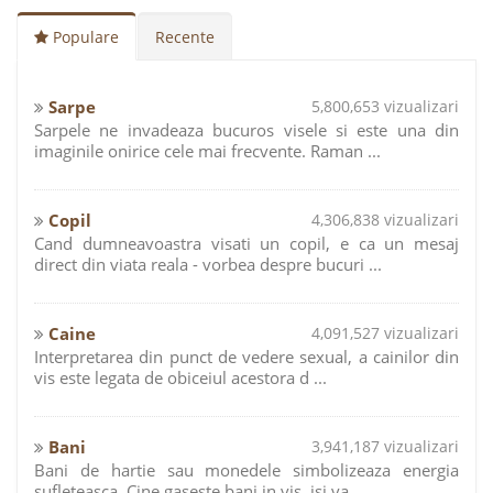
Populare
Recente
Sarpe
5,800,653 vizualizari
Sarpele ne invadeaza bucuros visele si este una din
imaginile onirice cele mai frecvente. Raman ...
Copil
4,306,838 vizualizari
Cand dumneavoastra visati un copil, e ca un mesaj
direct din viata reala - vorbea despre bucuri ...
Caine
4,091,527 vizualizari
Interpretarea din punct de vedere sexual, a cainilor din
vis este legata de obiceiul acestora d ...
Bani
3,941,187 vizualizari
Bani de hartie sau monedele simbolizeaza energia
sufleteasca. Cine gaseste bani in vis, isi va ...