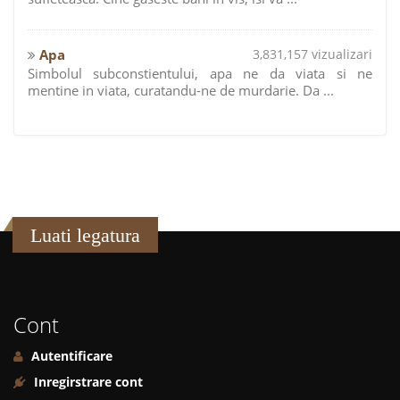
Apa
3,831,157 vizualizari
Simbolul subconstientului, apa ne da viata si ne
mentine in viata, curatandu-ne de murdarie. Da ...
Luati legatura
Cont
Autentificare
Inregirstrare cont