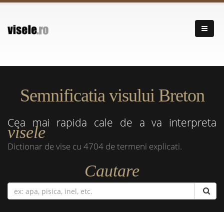
Semnificatia visului Breton
Cea mai rapida cale de a va interpreta
visele
Dictionar de vise cu 4704 de termeni explicati.
Cautare