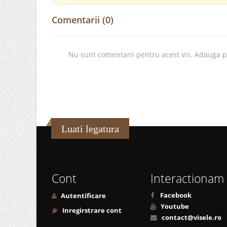
Comentarii (0)
Nu sunt comentarii pentru acest vis. Adauga 
Luati legatura
Cont
Interactionam
Facebook
Autentificare
Youtube
Inregirstrare cont
contact@visele.ro