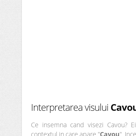
Interpretarea visului
Cavo
Ce insemna cand visezi Cavou? Ei 
contextul in care apare "
Cavou
". Inc