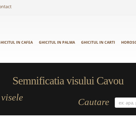
ontact
HICITUL IN CAFEA
GHICITUL IN PALMA
GHICITUL IN CARTI
HOROS
Semnificatia visului Cavou
visele
a
Cautare