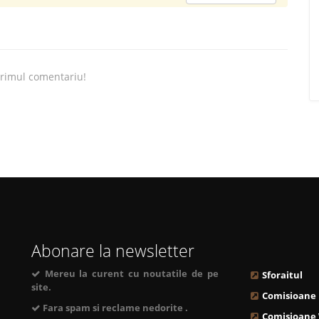
primul comentariu!
Abonare la newsletter
Mereu la curent cu noutatile de pe
Sforaitul
site.
Comisioane
Fara spam si reclame nedorite .
Comisioane