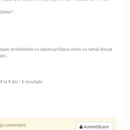
"Cavou"
:
depasi problemele cu adversariiDaca visezi ca ramai blocat
ala .
1
la
1
din :
1
rezultate
a comentarii.
Autentificare