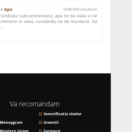
Apa
3,830,956 vizualizari
Simbolul subconstientului, apa ne da viata si ne
mentine in viata, curatandu-ne de murdarie. Da
...
Va recomandam
Semnificatia viselor
 Moneygram
Inventii
 Western Union
Farmece