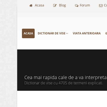
Acasa
Blog
Forum
C
ACASA
DICTIONAR DE VISE
VIATA ANTERIOARA
G
Cea mai rapida cale de a va interpret
Dictionar de vise cu 4705 de termeni explicati.