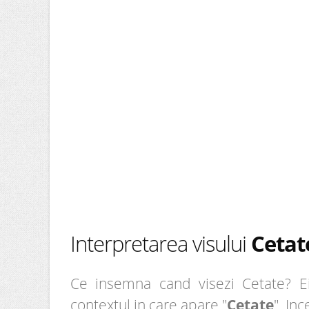
Interpretarea visului
Cetat
Ce insemna cand visezi Cetate? Ei 
contextul in care apare "
Cetate
". In