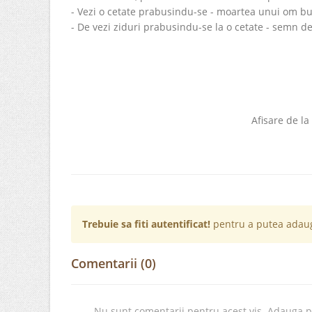
- Vezi o cetate prabusindu-se - moartea unui om bu
- De vezi ziduri prabusindu-se la o cetate - semn d
Afisare de la
Trebuie sa fiti autentificat!
pentru a putea adaug
Comentarii (0)
Nu sunt comentarii pentru acest vis. Adauga 