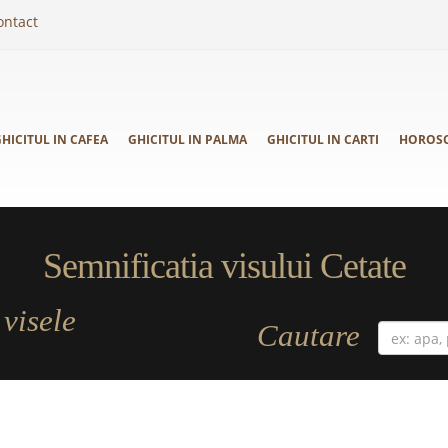
ontact
HICITUL IN CAFEA
GHICITUL IN PALMA
GHICITUL IN CARTI
HOROS
Semnificatia visului Cetate
visele
a
Cautare