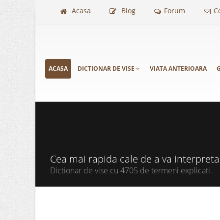
Acasa
Blog
Forum
C
ACASA
DICTIONAR DE VISE
VIATA ANTERIOARA
G
Cea mai rapida cale de a va interpret
Dictionar de vise cu 4705 de termeni explicati.