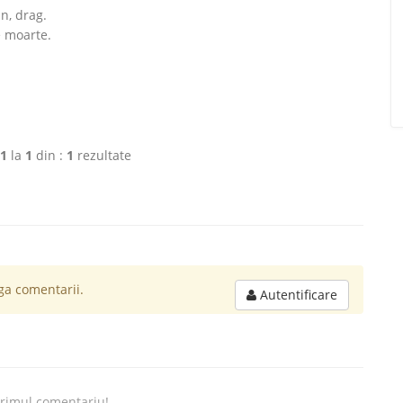
n, drag.
e moarte.
1
la
1
din :
1
rezultate
a comentarii.
Autentificare
primul comentariu!