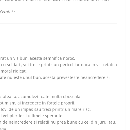
"Cetate"
:
derat un vis bun, acesta semnifica noroc.
cu soldati , vei trece printr-un pericol iar daca in vis cetatea
moral ridicat.
etate nu este unul bun, acesta prevesteste neancredere si
natatea ta, acumulezi foate multa oboseala.
optimism, ai incredere in fortele proprii.
ei lovi de un impas sau treci printr-un mare risc.
i vei pierde si ultimele sperante.
 de neincredere si relatii nu prea bune cu cei din jurul tau.
 rau.