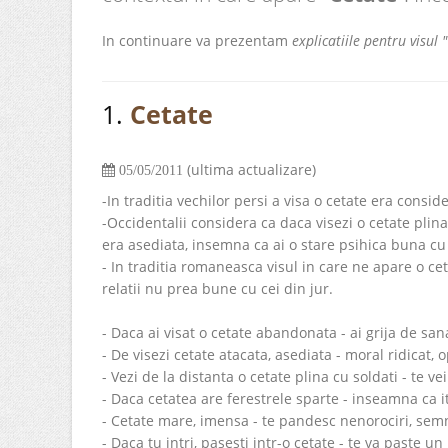
In continuare va prezentam
explicatiile pentru visul 
1.
Cetate
(ultima actualizare)
05/05/2011
-In traditia vechilor persi a visa o cetate era consi
-Occidentalii considera ca daca visezi o cetate plina 
era asediata, insemna ca ai o stare psihica buna cu 
- In traditia romaneasca visul in care ne apare o c
relatii nu prea bune cu cei din jur.
- Daca ai visat o cetate abandonata - ai grija de sa
- De visezi cetate atacata, asediata - moral ridicat, 
- Vezi de la distanta o cetate plina cu soldati - te v
- Daca cetatea are ferestrele sparte - inseamna ca it
- Cetate mare, imensa - te pandesc nenorociri, semn
- Daca tu intri, pasesti intr-o cetate - te va paste un