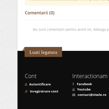
Comentarii (0)
Nu sunt comentarii pentru acest vis. Adauga 
Luati legatura
Cont
Interactionam
Facebook
Autentificare
Youtube
Inregirstrare cont
contact@visele.ro