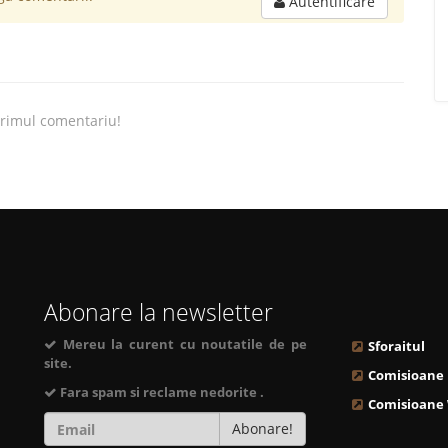
Autentificare
primul comentariu!
Abonare la newsletter
Mereu la curent cu noutatile de pe
Sforaitul
site.
Comisioane
Fara spam si reclame nedorite .
Comisioane
Abonare!