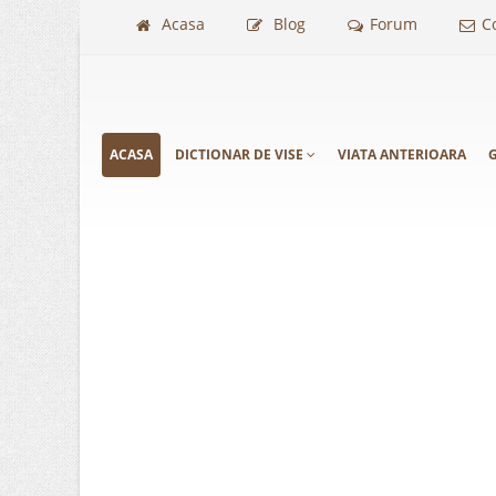
Acasa
Blog
Forum
C
ACASA
DICTIONAR DE VISE
VIATA ANTERIOARA
G