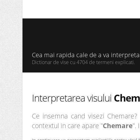
Cea mai rapida cale de a va interpret
Dictionar de vise cu 4704 de termeni explicati.
Interpretarea visului
Chem
Ce insemna cand visezi Chemare? Ei
contextul in care apare "
Chemare
".