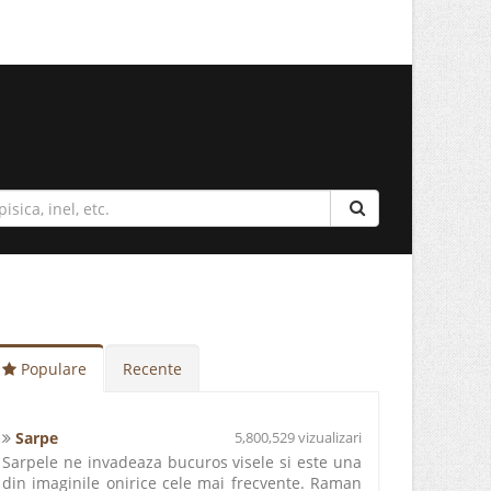
Populare
Recente
Sarpe
5,800,529 vizualizari
Sarpele ne invadeaza bucuros visele si este una
din imaginile onirice cele mai frecvente. Raman