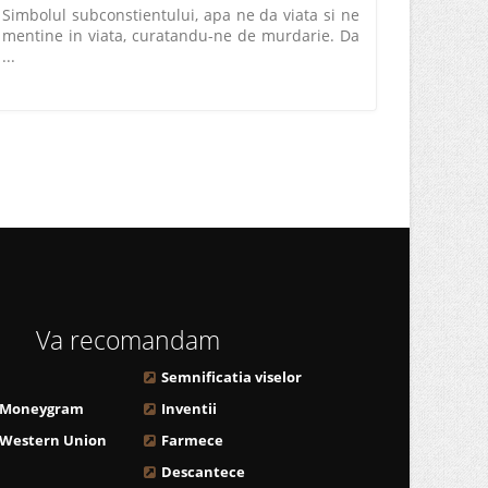
Simbolul subconstientului, apa ne da viata si ne
mentine in viata, curatandu-ne de murdarie. Da
...
Va recomandam
Semnificatia viselor
 Moneygram
Inventii
 Western Union
Farmece
Descantece