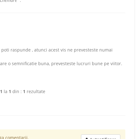
 "Chemare"
:
-i poti raspunde , atunci acest vis ne prevesteste numai
 are o semnificatie buna, prevesteste lucruri bune pe viitor.
1
la
1
din :
1
rezultate
a comentarii.