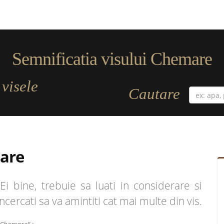
Semnificatia visului Chemare
visele
a
Cautare
are
 bine, trebuie sa luati in considerare si
 Incercati sa va amintiti cat mai multe din vis.