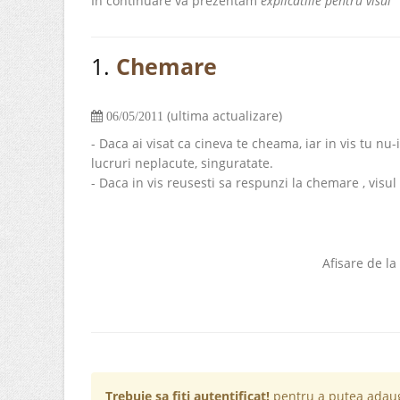
In continuare va prezentam
explicatiile pentru visul
1.
Chemare
(ultima actualizare)
06/05/2011
- Daca ai visat ca cineva te cheama, iar in vis tu nu
lucruri neplacute, singuratate.
- Daca in vis reusesti sa respunzi la chemare , visul
Afisare de la
Trebuie sa fiti autentificat!
pentru a putea adaug