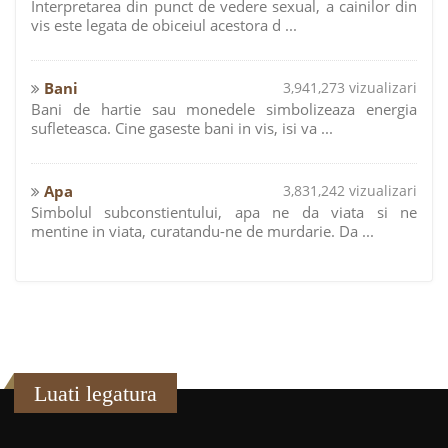
Interpretarea din punct de vedere sexual, a cainilor din
vis este legata de obiceiul acestora d ...
Bani
3,941,273 vizualizari
Bani de hartie sau monedele simbolizeaza energia
sufleteasca. Cine gaseste bani in vis, isi va ...
Apa
3,831,242 vizualizari
Simbolul subconstientului, apa ne da viata si ne
mentine in viata, curatandu-ne de murdarie. Da ...
Luati legatura