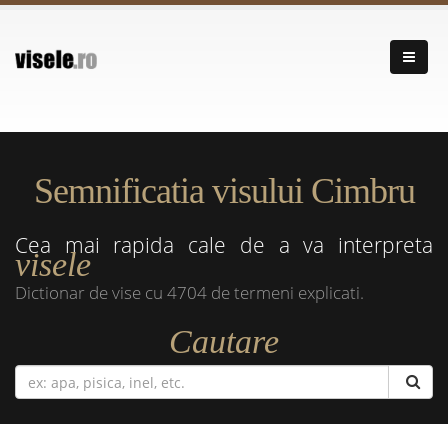
Semnificatia visului Cimbru
Cea mai rapida cale de a va interpreta
visele
Dictionar de vise cu 4704 de termeni explicati.
Cautare