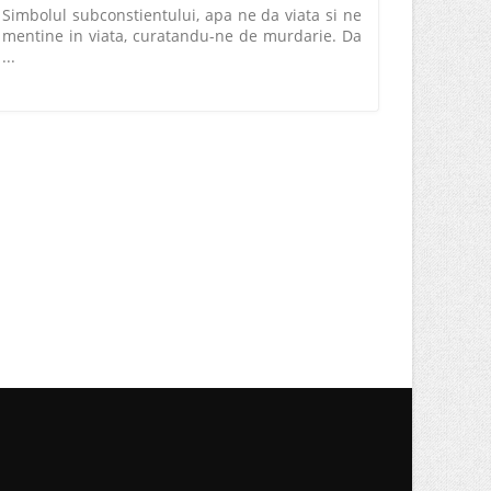
Simbolul subconstientului, apa ne da viata si ne
mentine in viata, curatandu-ne de murdarie. Da
...