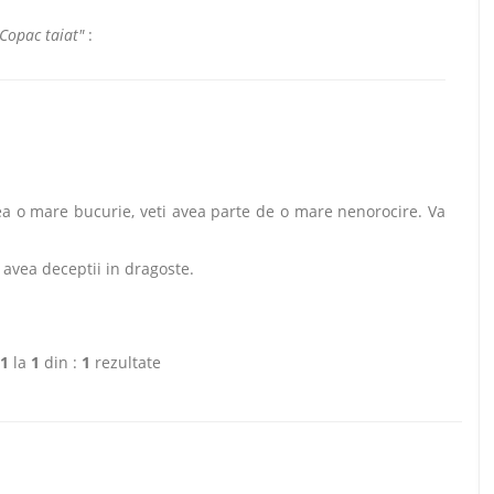
"Copac taiat"
:
a o mare bucurie, veti avea parte de o mare nenorocire. Va
avea deceptii in dragoste.
1
la
1
din :
1
rezultate