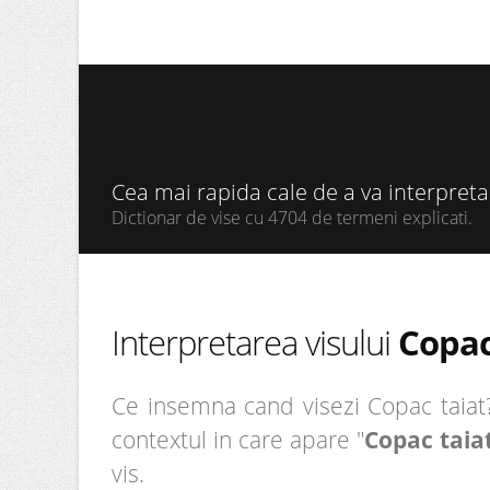
Cea mai rapida cale de a va interpret
Dictionar de vise cu 4704 de termeni explicati.
Interpretarea visului
Copac
Ce insemna cand visezi Copac taiat? 
contextul in care apare "
Copac taia
vis.