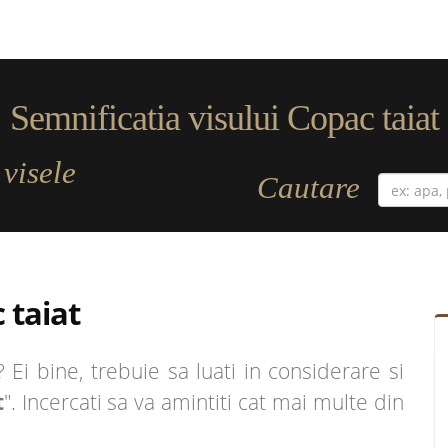
Semnificatia visului Copac taiat
visele
a
Cautare
 taiat
Ei bine, trebuie sa luati in considerare si
t
". Incercati sa va amintiti cat mai multe din