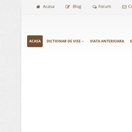
Acasa
Blog
Forum
C
ACASA
DICTIONAR DE VISE
VIATA ANTERIOARA
G