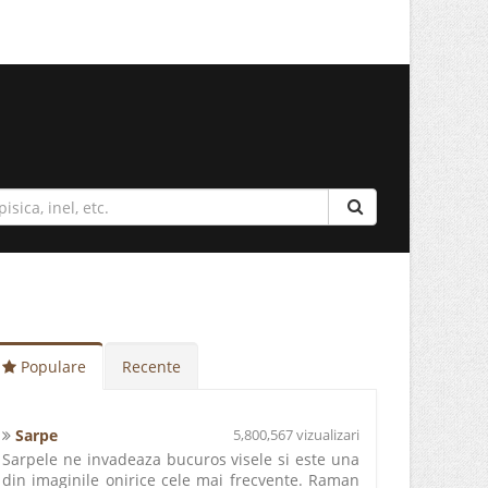
Populare
Recente
Sarpe
5,800,567 vizualizari
Sarpele ne invadeaza bucuros visele si este una
din imaginile onirice cele mai frecvente. Raman