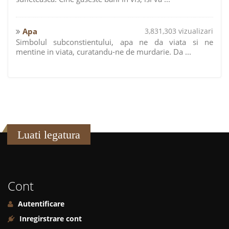
Apa
3,831,303 vizualizari
Simbolul subconstientului, apa ne da viata si ne
mentine in viata, curatandu-ne de murdarie. Da ...
Luati legatura
Cont
Autentificare
Inregirstrare cont