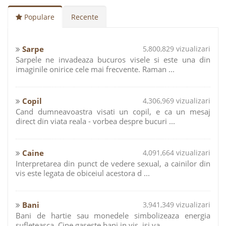
Populare
Recente
Sarpe
5,800,829 vizualizari
Sarpele ne invadeaza bucuros visele si este una din
imaginile onirice cele mai frecvente. Raman ...
Copil
4,306,969 vizualizari
Cand dumneavoastra visati un copil, e ca un mesaj
direct din viata reala - vorbea despre bucuri ...
Caine
4,091,664 vizualizari
Interpretarea din punct de vedere sexual, a cainilor din
vis este legata de obiceiul acestora d ...
Bani
3,941,349 vizualizari
Bani de hartie sau monedele simbolizeaza energia
sufleteasca. Cine gaseste bani in vis, isi va ...