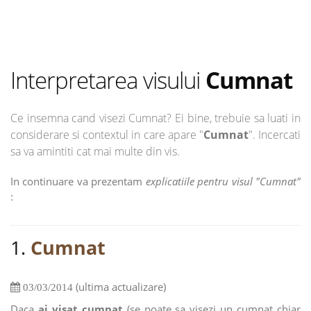
Interpretarea visului
Cumnat
Ce insemna cand visezi Cumnat? Ei bine, trebuie sa luati in
considerare si contextul in care apare "
Cumnat
". Incercati
sa va amintiti cat mai multe din vis.
In continuare va prezentam
explicatiile pentru visul "Cumnat"
:
1.
Cumnat
(ultima actualizare)
03/03/2014
Daca
ai visat cumnat
(se poate sa visezi un cumnat chiar