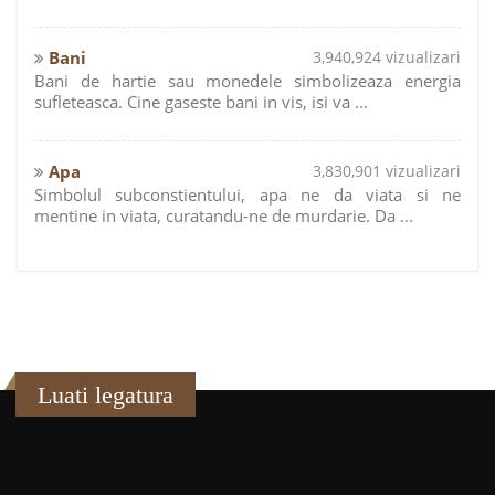
Bani
3,940,924 vizualizari
Bani de hartie sau monedele simbolizeaza energia
sufleteasca. Cine gaseste bani in vis, isi va ...
Apa
3,830,901 vizualizari
Simbolul subconstientului, apa ne da viata si ne
mentine in viata, curatandu-ne de murdarie. Da ...
Luati legatura