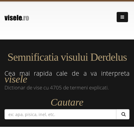
Semnificatia visului Derdelus
Cea mai rapida cale de a va interpreta
visele
Dictionar de vise cu 4705 de termeni explicati.
Cautare