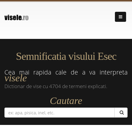
Semnificatia visului Esec
Cea mai rapida cale de a va interpreta
visele
Dictionar de vise cu 4704 de termeni explicati.
Cautare