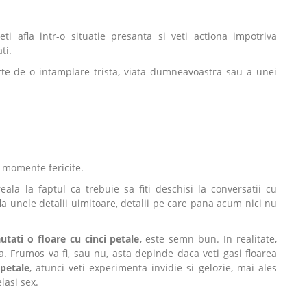
 afla intr-o situatie presanta si veti actiona impotriva
ti.
te de o intamplare trista, viata dumneavoastra sau a unei
u momente fericite.
eala la faptul ca trebuie sa fiti deschisi la conversatii cu
la unele detalii uimitoare, detalii pe care pana acum nici nu
utati o floare cu cinci petale
, este semn bun. In realitate,
. Frumos va fi, sau nu, asta depinde daca veti gasi floarea
 petale
, atunci veti experimenta invidie si gelozie, mai ales
lasi sex.