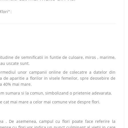
Flori"
:
itudine de semnificatii in funtie de culoare, miros , marime,
 sau uscate sunt.
ntermediul unor campanii online de colecatre a datelor din
a de aparitie a florilor in visele femeilor, spre deosebire de
 la 40% mai mare.
ecum sumara si la comun, simbolizand o prietenie adevarata.
e cat mai mare a celor mai comune vise despre flori.
rea . De asemenea, campul cu flori poate face referire la
mense cu flori vor indica un punct culminant al vietii in care