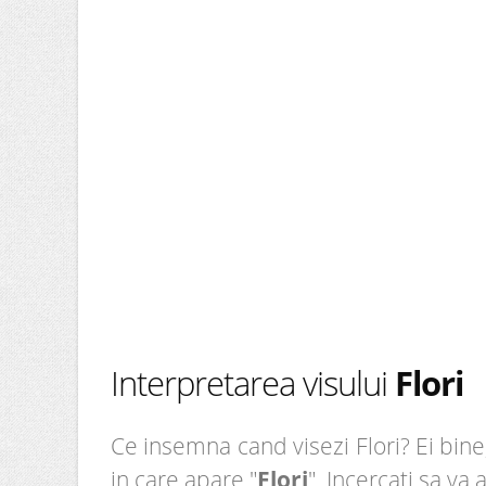
Interpretarea visului
Flori
Ce insemna cand visezi Flori? Ei bine,
in care apare "
Flori
". Incercati sa va 