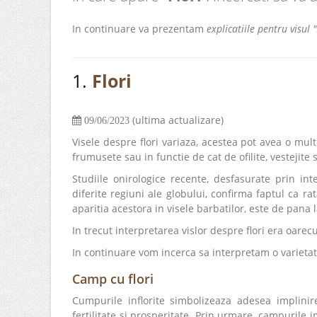
In continuare va prezentam
explicatiile pentru visul "
1.
Flori
(ultima actualizare)
09/06/2023
Visele despre flori variaza, acestea pot avea o mult
frumusete sau in functie de cat de ofilite, vestejite
Studiile onirologice recente, desfasurate prin i
diferite regiuni ale globului, confirma faptul ca rat
aparitia acestora in visele barbatilor, este de pana
In trecut interpretarea vislor despre flori era oar
In continuare vom incerca sa interpretam o varietat
Camp cu flori
Cumpurile inflorite simbolizeaza adesea implini
fertilitate si prosperitate. Prin urmare, campurile i