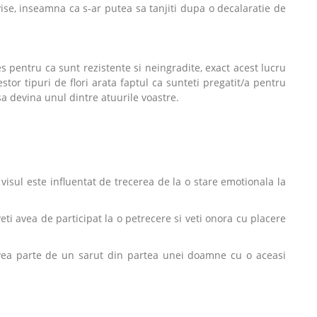
 vise, inseamna ca s-ar putea sa tanjiti dupa o decalaratie de
s pentru ca sunt rezistente si neingradite, exact acest lucru
stor tipuri de flori arata faptul ca sunteti pregatit/a pentru
sa devina unul dintre atuurile voastre.
 visul este influentat de trecerea de la o stare emotionala la
veti avea de participat la o petrecere si veti onora cu placere
ea parte de un sarut din partea unei doamne cu o aceasi