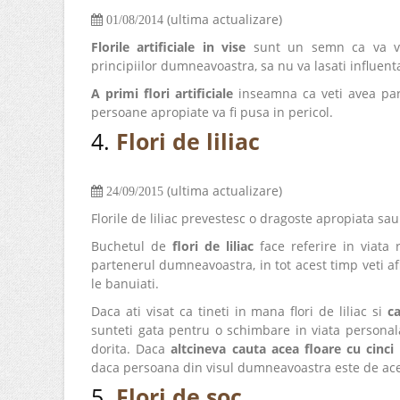
(ultima actualizare)
01/08/2014
Florile artificiale in vise
sunt un semn ca va veti
principiilor dumneavoastra, sa nu va lasati influenta
A primi flori artificiale
inseamna ca veti avea par
persoane apropiate va fi pusa in pericol.
4.
Flori de liliac
(ultima actualizare)
24/09/2015
Florile de liliac prevestesc o dragoste apropiata sa
Buchetul de
flori de liliac
face referire in viata r
partenerul dumneavoastra, in tot acest timp veti af
le banuiati.
Daca ati visat ca tineti in mana flori de liliac si
ca
sunteti gata pentru o schimbare in viata personala
dorita. Daca
altcineva cauta acea floare cu cinci
daca persoana din visul dumneavoastra este de ace
5.
Flori de soc