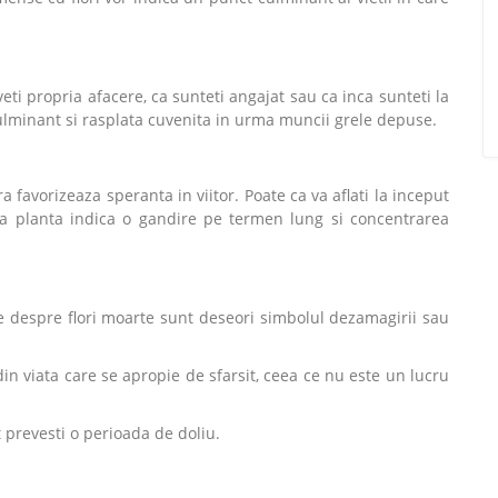
veti propria afacere, ca sunteti angajat sau ca inca sunteti la
l culminant si rasplata cuvenita in urma muncii grele depuse.
 favorizeaza speranta in viitor. Poate ca va aflati la inceput
e a planta indica o gandire pe termen lung si concentrarea
e despre flori moarte sunt deseori simbolul dezamagirii sau
din viata care se apropie de sfarsit, ceea ce nu este un lucru
t prevesti o perioada de doliu.