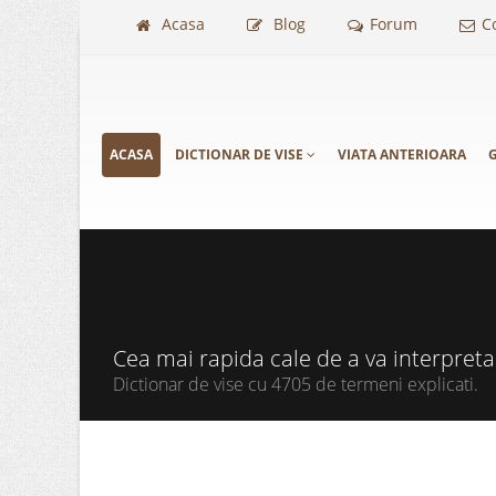
Acasa
Blog
Forum
C
ACASA
DICTIONAR DE VISE
VIATA ANTERIOARA
G
Cea mai rapida cale de a va interpret
Dictionar de vise cu 4705 de termeni explicati.