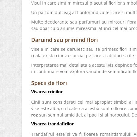
Visul in care simtim mirosul placut al florilor simbo
Un parfum dulceag al florilor indica fericire si mult
Multe deodorante sau parfumuri au mirosuri floral
sau doar cu o anume mireasma, atunci cel mai probab
Daruind sau primind flori
Visele in care se daruiesc sau se primesc flori sim
reala exista cineva special pe care vi-ati dori sa il /
Interpretarea mai detaliata a acestui vis depinde foa
in continuare vom explora variatii de semnificatii flo
Specii de flori
Visarea crinilor
Cinii sunt considerati cel mai apropiat simbol al in
vise este alba, cu toate ca acestia sunt o floare c
roz
sun semnul amicitiei, al pacii si al norocului. De
Visarea trandafirilor
Trandafirul este si va fi floarea romantismului! A