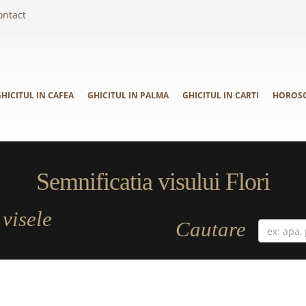
ontact
HICITUL IN CAFEA
GHICITUL IN PALMA
GHICITUL IN CARTI
HOROS
Semnificatia visului Flori
visele
a
Cautare