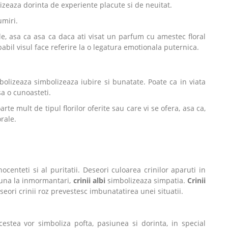
lizeaza dorinta de experiente placute si de neuitat.
umiri.
e, asa ca asa ca daca ati visat un parfum cu amestec floral
il visul face referire la o legatura emotionala puternica.
bolizeaza simbolizeaza iubire si bunatate. Poate ca in viata
 sa o cunoasteti.
rte mult de tipul florilor oferite sau care vi se ofera, asa ca,
rale.
ocenteti si al puritatii. Deseori culoarea crinilor aparuti in
omuna la inmormantari,
crinii albi
simbolizeaza simpatia.
Crinii
seori crinii roz prevestesc imbunatatirea unei situatii.
cestea vor simboliza pofta, pasiunea si dorinta, in special