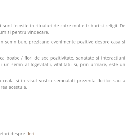
unt folosite in ritualuri de catre multe triburi si religii. De
ecum si pentru vindecare.
fi un semn bun, prezicand evenimente pozitive despre casa si
boabe / flori de soc pozitivitate, sanatate si interactiuni
i un semn al logevitatii, vitalitatii si, prin urmare, este un
 reala si in visul vostru semnalati prezenta florilor sau a
rea acestuia.
retari despre
flori
.