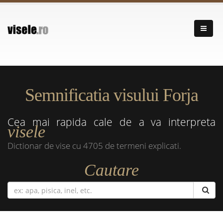
Semnificatia visului Forja
Cea mai rapida cale de a va interpreta
visele
Dictionar de vise cu 4705 de termeni explicati.
Cautare