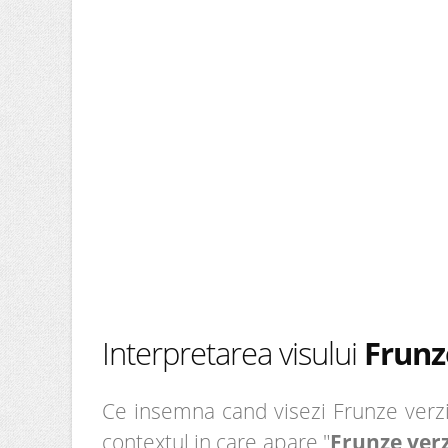
Interpretarea visului
Frunz
Ce insemna cand visezi Frunze verzi?
contextul in care apare "
Frunze verz