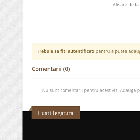
Afisare de la
Trebuie sa fiti autentificat!
pentru a putea adaug
Comentarii (0)
Nu sunt comentarii pentru acest vis. Adauga 
Luati legatura