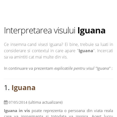
Interpretarea visului
Iguana
Ce insemna cand visezi Iguana? Ei bine, trebuie sa luati in
considerare si contextul in care apare "
Iguana
". Incercati
sa va amintiti cat mai multe din vis.
In continuare va prezentam
explicatiile pentru visul "Iguana"
:
1.
Iguana
(ultima actualizare)
07/05/2014
Iguana in vis
poate reprezenta o persoana din viata reala
care va inspaimanta si totodata va inspira. Acest lucru