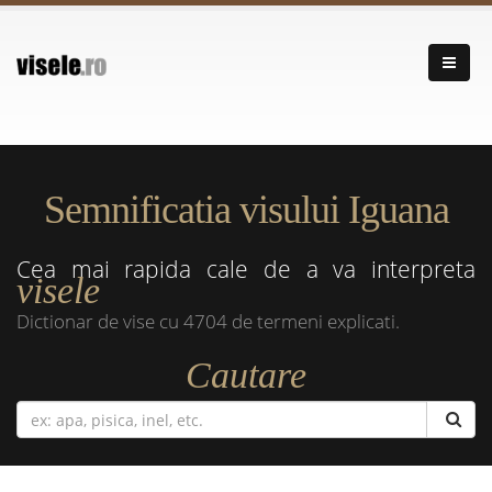
Semnificatia visului Iguana
Cea mai rapida cale de a va interpreta
visele
Dictionar de vise cu 4704 de termeni explicati.
Cautare