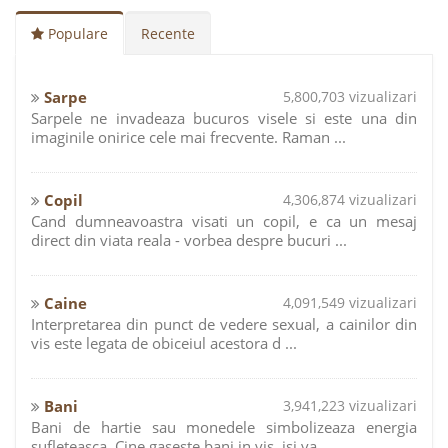
Populare
Recente
Sarpe
5,800,703 vizualizari
Sarpele ne invadeaza bucuros visele si este una din
imaginile onirice cele mai frecvente. Raman ...
Copil
4,306,874 vizualizari
Cand dumneavoastra visati un copil, e ca un mesaj
direct din viata reala - vorbea despre bucuri ...
Caine
4,091,549 vizualizari
Interpretarea din punct de vedere sexual, a cainilor din
vis este legata de obiceiul acestora d ...
Bani
3,941,223 vizualizari
Bani de hartie sau monedele simbolizeaza energia
sufleteasca. Cine gaseste bani in vis, isi va ...