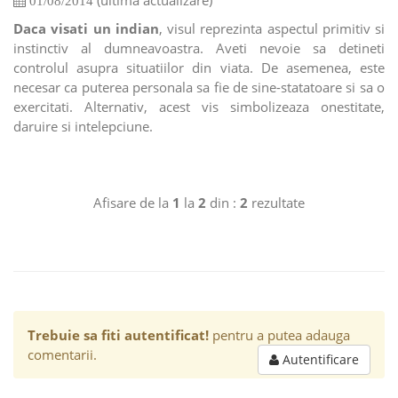
(ultima actualizare)
01/08/2014
Daca visati un indian
, visul reprezinta aspectul primitiv si
instinctiv al dumneavoastra. Aveti nevoie sa detineti
controlul asupra situatiilor din viata. De asemenea, este
necesar ca puterea personala sa fie de sine-statatoare si sa o
exercitati. Alternativ, acest vis simbolizeaza onestitate,
daruire si intelepciune.
Afisare de la
1
la
2
din :
2
rezultate
Trebuie sa fiti autentificat!
pentru a putea adauga
comentarii.
Autentificare