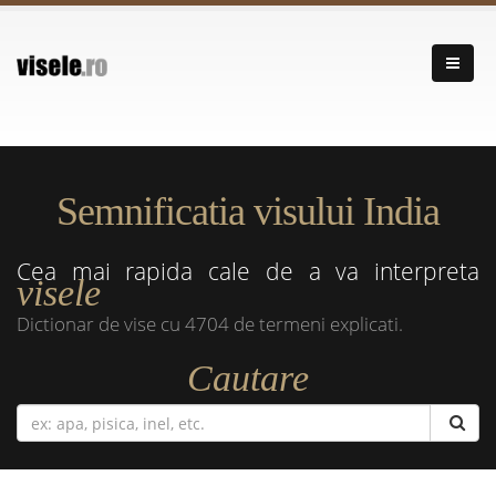
Semnificatia visului India
Cea mai rapida cale de a va interpreta
visele
Dictionar de vise cu 4704 de termeni explicati.
Cautare