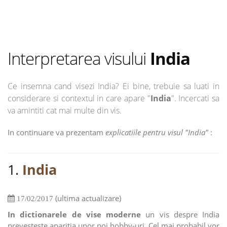
Interpretarea visului
India
Ce insemna cand visezi India? Ei bine, trebuie sa luati in
considerare si contextul in care apare "
India
". Incercati sa
va amintiti cat mai multe din vis.
In continuare va prezentam
explicatiile pentru visul "India"
:
1.
India
(ultima actualizare)
17/02/2017
In dictionarele de vise moderne
un vis despre India
prevesteste aparitia unor noi hobby-uri. Cel mai probabil vor