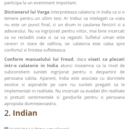
participa la un eveniment important.
Dictionarul lui Varga
interpreteaza calatoria in India ca si o
temere pentru un ultim test. Ar trebui sa intelegeti ca viata
nu este un punct final, ci un drum in cautarea fericirii si a
adevarului. Nu va ingrijorati pentru viitor, mai bine incercati
sa va recladiti viata si sa va regasiti. Sufletul uman este
rareori in stare de odihna, iar calatoria este calea spre
confortul si linistea sufleteasca.
Conform manualului lui Freud
, daca
visati ca plecati
intr-o calatorie in India
atunci inseamna ca la nivel de
subconstient sunteti ingrijorat pentru o despartire de
persoana iubita. Aparent, India este asociata cu dorintele
exotice si aspiratiile pe care nu sunteti pregatit sa le
implementati in realitate. Nu incercati sa evadati din realitate
si pretuiti sentimentele si gandurile pentru o persoana
apropiata dumneavoastra.
2.
Indian