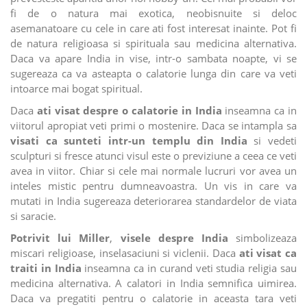
fi de o natura mai exotica, neobisnuite si deloc
asemanatoare cu cele in care ati fost interesat inainte. Pot fi
de natura religioasa si spirituala sau medicina alternativa.
Daca va apare India in vise, intr-o sambata noapte, vi se
sugereaza ca va asteapta o calatorie lunga din care va veti
intoarce mai bogat spiritual.
Daca
ati visat despre o calatorie in India
inseamna ca in
viitorul apropiat veti primi o mostenire. Daca se intampla sa
visati ca sunteti intr-un templu din India
si vedeti
sculpturi si fresce atunci visul este o previziune a ceea ce veti
avea in viitor. Chiar si cele mai normale lucruri vor avea un
inteles mistic pentru dumneavoastra. Un vis in care va
mutati in India sugereaza deteriorarea standardelor de viata
si saracie.
Potrivit lui Miller
,
visele despre India
simbolizeaza
miscari religioase, inselasaciuni si viclenii. Daca
ati visat ca
traiti in India
inseamna ca in curand veti studia religia sau
medicina alternativa. A calatori in India semnifica uimirea.
Daca va pregatiti pentru o calatorie in aceasta tara veti