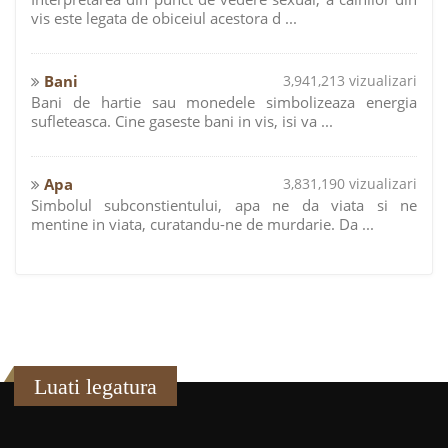
vis este legata de obiceiul acestora d ...
Bani
3,941,213 vizualizari
Bani de hartie sau monedele simbolizeaza energia
sufleteasca. Cine gaseste bani in vis, isi va ...
Apa
3,831,190 vizualizari
Simbolul subconstientului, apa ne da viata si ne
mentine in viata, curatandu-ne de murdarie. Da ...
Luati legatura