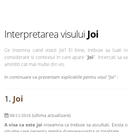
Interpretarea visului
Joi
Ce insemna cand visezi Joi? Ei bine, trebuie sa luati in
considerare si contextul in care apare "
Joi
". Incercati sa va
amintiti cat mai multe din vis.
In continuare va prezentam
explicatiile pentru visul "Joi"
:
1.
Joi
(ultima actualizare)
08/11/2016
A visa ca este joi
inseamna ca trebuie sa ascultati. Exista o
situatie care necesita atentia dumneavoastra in totalitate.