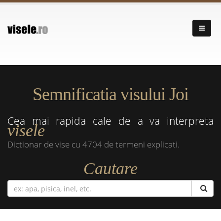
Semnificatia visului Joi
Cea mai rapida cale de a va interpreta
visele
Dictionar de vise cu 4704 de termeni explicati.
Cautare