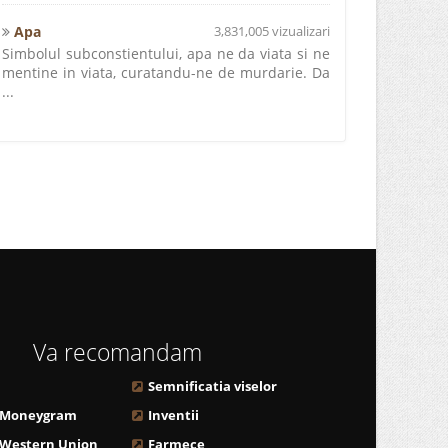
Apa
3,831,005 vizualizari
Simbolul subconstientului, apa ne da viata si ne
mentine in viata, curatandu-ne de murdarie. Da
...
Va recomandam
Semnificatia viselor
 Moneygram
Inventii
 Western Union
Farmece