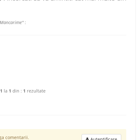
l "Mancarime"
:
1
la
1
din :
1
rezultate
a comentarii.
Autentificare