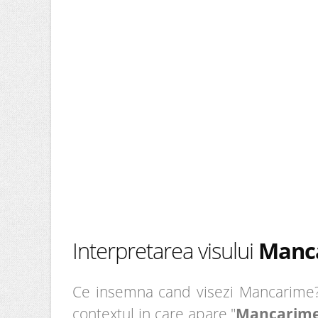
Interpretarea visului
Manc
Ce insemna cand visezi Mancarime? E
contextul in care apare "
Mancarim