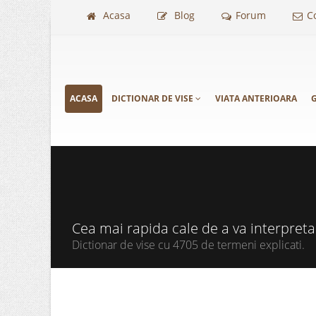
Acasa
Blog
Forum
C
ACASA
DICTIONAR DE VISE
VIATA ANTERIOARA
G
Cea mai rapida cale de a va interpret
Dictionar de vise cu 4705 de termeni explicati.