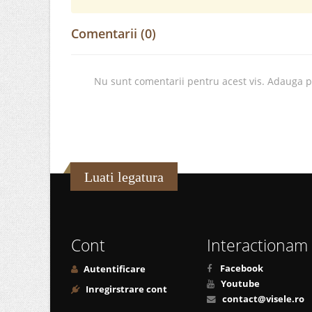
Comentarii (0)
Nu sunt comentarii pentru acest vis. Adauga 
Luati legatura
Cont
Interactionam
Facebook
Autentificare
Youtube
Inregirstrare cont
contact@visele.ro