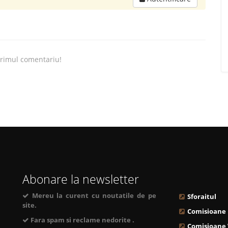
primul comentariu!
Abonare la newsletter
Mereu la curent cu noutatile de pe
Sforaitul
site.
Comisioane
Fara spam si reclame nedorite .
Comisioane