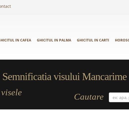
ontact
HICITUL IN CAFEA
GHICITUL IN PALMA
GHICITUL IN CARTI
HOROS
Semnificatia visului Mancarime
visele
a
Cautare