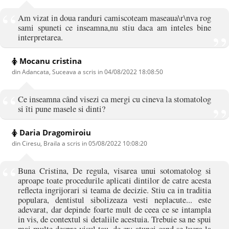
Am vizat in doua randuri camiscoteam maseaua\r\nva rog
sami spuneti ce inseamna,nu stiu daca am inteles bine
interpretarea.
Mocanu cristina
din Adancata, Suceava a scris in
04/08/2022 18:08:50
Ce inseamna când visezi ca mergi cu cineva la stomatolog
si îti pune masele si dinti?
Daria Dragomiroiu
din Ciresu, Braila a scris in
05/08/2022 10:08:20
Buna Cristina, De regula, visarea unui sotomatolog si
aproape toate procedurile aplicati dintilor de catre acesta
reflecta ingrijorari si teama de decizie. Stiu ca in traditia
populara, dentistul sibolizeaza vesti neplacute... este
adevarat, dar depinde foarte mult de ceea ce se intampla
in vis, de contextul si detaliile acestuia. Trebuie sa ne spui