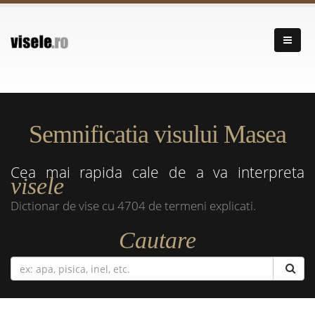
Semnificatia visului Masea
Cea mai rapida cale de a va interpreta
visele
Dictionar de vise cu 4704 de termeni explicati.
Cautare