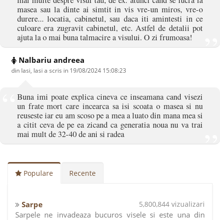
mai multe despre visul tau, de ex: atunci cand se lucra la
masea sau la dinte ai simtit in vis vre-un miros, vre-o
durere... locatia, cabinetul, sau daca iti amintesti in ce
culoare era zugravit cabinetul, etc. Astfel de detalii pot
ajuta la o mai buna talmacire a visului. O zi frumoasa!
Nalbariu andreea
din Iasi, Iasi a scris in
19/08/2024 15:08:23
Buna imi poate explica cineva ce inseamana cand visezi
un frate mort care incearca sa isi scoata o masea si nu
reuseste iar eu am scoso pe a mea a luato din mana mea si
a citit ceva de pe ea zicand ca generatia noua nu va trai
mai mult de 32-40 de ani si radea
Populare
Recente
Sarpe
5,800,844 vizualizari
Sarpele ne invadeaza bucuros visele si este una din