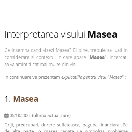
Interpretarea visului
Masea
Ce insemna cand visezi Masea? Ei bine, trebuie sa luati in
considerare si contextul in care apare "
Masea
". Incercati
sa va amintiti cat mai multe din vis.
In continuare va prezentam
explicatiile pentru visul "Masea"
:
1.
Masea
(ultima actualizare)
05/10/2024
Griji, preocupari, durere sufleteasca, paguba financiara. Pe
de alta parte, o masea cariata va simboliza probleme