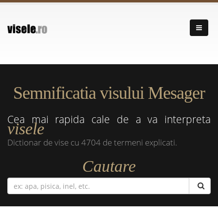
Semnificatia visului Mesager
Cea mai rapida cale de a va interpreta
visele
Dictionar de vise cu 4704 de termeni explicati.
Cautare