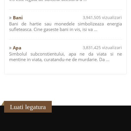
Bani
3,941,505 vizualizari
Bani de hartie sau monedele simbolizeaza energia
sufleteasca. Cine gaseste bani in vis, isi va ...
Apa
3,831,425 vizualizari
Simbolul subconstientului, apa ne da viata si ne
mentine in viata, curatandu-ne de murdarie. Da ...
Luati legatura