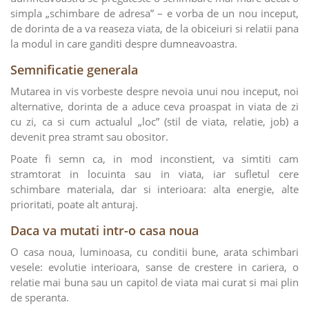
simpla „schimbare de adresa” – e vorba de un nou inceput,
de dorinta de a va reaseza viata, de la obiceiuri si relatii pana
la modul in care ganditi despre dumneavoastra.
Semnificatie generala
Mutarea in vis vorbeste despre nevoia unui nou inceput, noi
alternative, dorinta de a aduce ceva proaspat in viata de zi
cu zi, ca si cum actualul „loc” (stil de viata, relatie, job) a
devenit prea stramt sau obositor.
Poate fi semn ca, in mod inconstient, va simtiti cam
stramtorat in locuinta sau in viata, iar sufletul cere
schimbare materiala, dar si interioara: alta energie, alte
prioritati, poate alt anturaj.
Daca va mutati intr-o casa noua
O casa noua, luminoasa, cu conditii bune, arata schimbari
vesele: evolutie interioara, sanse de crestere in cariera, o
relatie mai buna sau un capitol de viata mai curat si mai plin
de speranta.