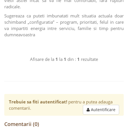
vietii astfel incat sa va fie mai confortabil, fara rupturi
radicale.
Sugereaza ca puteti imbunatati mult situatia actuala doar
schimband „configuratia” – program, prioritati, felul in care
va impartiti energia intre serviciu, familie si timp pentru
dumneavoastra
Afisare de la
1
la
1
din :
1
rezultate
Trebuie sa fiti autentificat!
pentru a putea adauga
comentarii.
Autentificare
Comentarii (0)