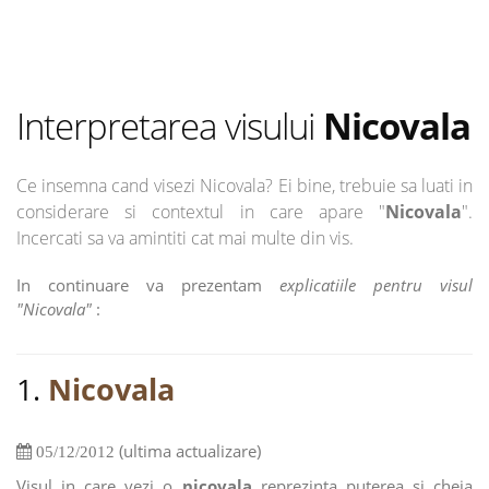
Interpretarea visului
Nicovala
Ce insemna cand visezi Nicovala? Ei bine, trebuie sa luati in
considerare si contextul in care apare "
Nicovala
".
Incercati sa va amintiti cat mai multe din vis.
In continuare va prezentam
explicatiile pentru visul
"Nicovala"
:
1.
Nicovala
(ultima actualizare)
05/12/2012
Visul in care vezi o
nicovala
reprezinta puterea si cheia