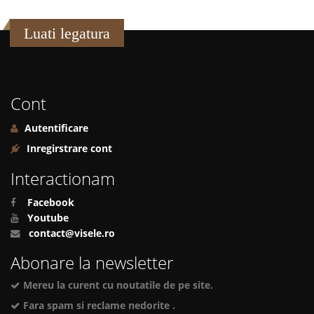
Luati legatura
Cont
Autentificare
Inregirstrare cont
Interactionam
Facebook
Youtube
contact@visele.ro
Abonare la newsletter
Mereu la curent cu noutatile de pe site.
Fara spam si reclame nedorite .