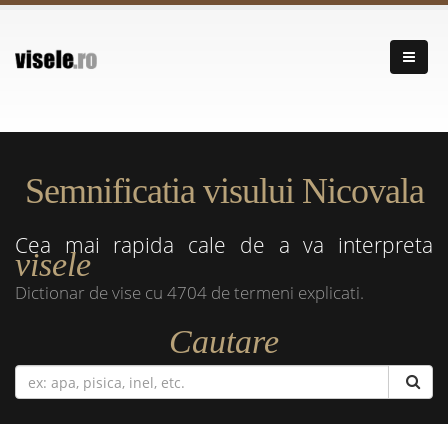
Semnificatia visului Nicovala
Cea mai rapida cale de a va interpreta
visele
Dictionar de vise cu 4704 de termeni explicati.
Cautare