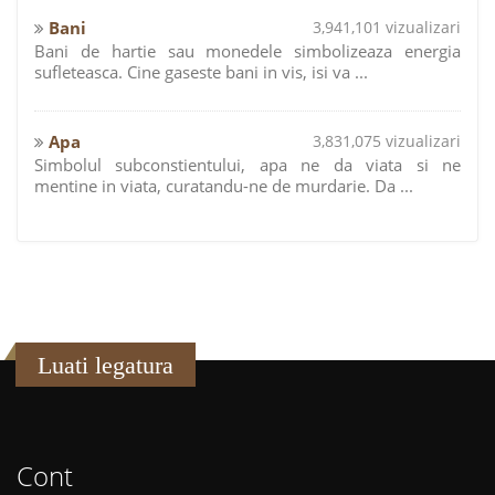
Bani
3,941,101 vizualizari
Bani de hartie sau monedele simbolizeaza energia
sufleteasca. Cine gaseste bani in vis, isi va ...
Apa
3,831,075 vizualizari
Simbolul subconstientului, apa ne da viata si ne
mentine in viata, curatandu-ne de murdarie. Da ...
Luati legatura
Cont