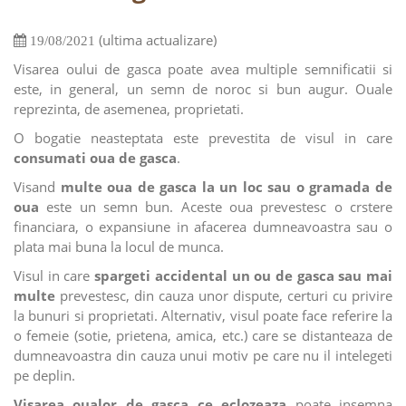
(ultima actualizare)
19/08/2021
Visarea oului de gasca poate avea multiple semnificatii si
este, in general, un semn de noroc si bun augur. Ouale
reprezinta, de asemenea, proprietati.
O bogatie neasteptata este prevestita de visul in care
consumati oua de gasca
.
Visand
multe oua de gasca la un loc sau o gramada de
oua
este un semn bun. Aceste oua prevestesc o crstere
financiara, o expansiune in afacerea dumneavoastra sau o
plata mai buna la locul de munca.
Visul in care
spargeti accidental un ou de gasca sau mai
multe
prevestesc, din cauza unor dispute, certuri cu privire
la bunuri si proprietati. Alternativ, visul poate face referire la
o femeie (sotie, prietena, amica, etc.) care se distanteaza de
dumneavoastra din cauza unui motiv pe care nu il intelegeti
pe deplin.
Visarea oualor de gasca ce eclozeaza
poate insemna