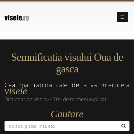
Semnificatia visului Oua de
gasca
Cea mai rapida cale de a va interpreta
visele
Dictionar de vise cu 4704 de termeni explicati.
Cautare