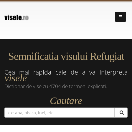
Semnificatia visului Refugiat
Cea mai rapida cale de a va interpreta
visele
Dictionar de vise cu 4704 de termeni explicati.
Cautare