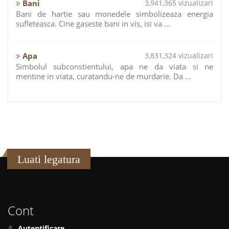
Bani
3,941,365 vizualizari
Bani de hartie sau monedele simbolizeaza energia
sufleteasca. Cine gaseste bani in vis, isi va ...
Apa
3,831,324 vizualizari
Simbolul subconstientului, apa ne da viata si ne
mentine in viata, curatandu-ne de murdarie. Da ...
Luati legatura
Cont
Autentificare