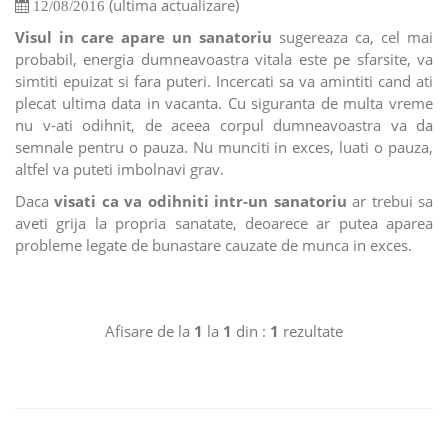
(ultima actualizare)
12/08/2016
Visul in care apare un sanatoriu
sugereaza ca, cel mai
probabil, energia dumneavoastra vitala este pe sfarsite, va
simtiti epuizat si fara puteri. Incercati sa va amintiti cand ati
plecat ultima data in vacanta. Cu siguranta de multa vreme
nu v-ati odihnit, de aceea corpul dumneavoastra va da
semnale pentru o pauza. Nu munciti in exces, luati o pauza,
altfel va puteti imbolnavi grav.
Daca
visati ca va odihniti intr-un sanatoriu
ar trebui sa
aveti grija la propria sanatate, deoarece ar putea aparea
probleme legate de bunastare cauzate de munca in exces.
Afisare de la
1
la
1
din :
1
rezultate