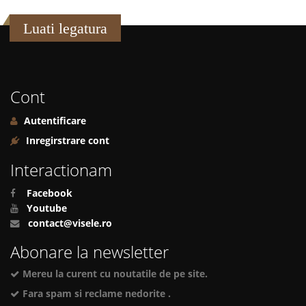
Luati legatura
Cont
Autentificare
Inregirstrare cont
Interactionam
Facebook
Youtube
contact@visele.ro
Abonare la newsletter
Mereu la curent cu noutatile de pe site.
Fara spam si reclame nedorite .