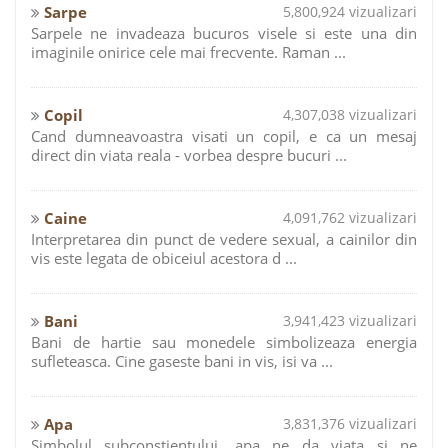
Sarpe
5,800,924 vizualizari
Sarpele ne invadeaza bucuros visele si este una din
imaginile onirice cele mai frecvente. Raman ...
Copil
4,307,038 vizualizari
Cand dumneavoastra visati un copil, e ca un mesaj
direct din viata reala - vorbea despre bucuri ...
Caine
4,091,762 vizualizari
Interpretarea din punct de vedere sexual, a cainilor din
vis este legata de obiceiul acestora d ...
Bani
3,941,423 vizualizari
Bani de hartie sau monedele simbolizeaza energia
sufleteasca. Cine gaseste bani in vis, isi va ...
Apa
3,831,376 vizualizari
Simbolul subconstientului, apa ne da viata si ne