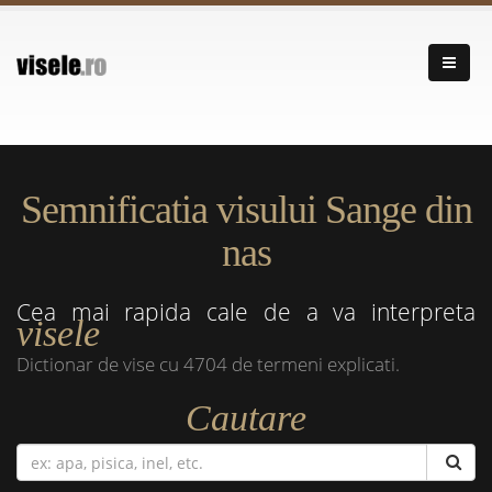
Semnificatia visului Sange din
nas
Cea mai rapida cale de a va interpreta
visele
Dictionar de vise cu 4704 de termeni explicati.
Cautare