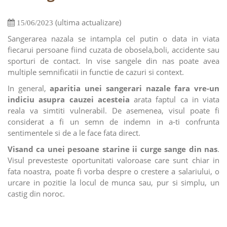
(ultima actualizare)
15/06/2023
Sangerarea nazala se intampla cel putin o data in viata
fiecarui persoane fiind cuzata de obosela,boli, accidente sau
sporturi de contact. In vise sangele din nas poate avea
multiple semnificatii in functie de cazuri si context.
In general,
aparitia unei sangerari nazale fara vre-un
indiciu asupra cauzei acesteia
arata faptul ca in viata
reala va simtiti vulnerabil. De asemenea, visul poate fi
considerat a fi un semn de indemn in a-ti confrunta
sentimentele si de a le face fata direct.
Visand ca unei pesoane starine ii curge sange din nas
.
Visul prevesteste oportunitati valoroase care sunt chiar in
fata noastra, poate fi vorba despre o crestere a salariului, o
urcare in pozitie la locul de munca sau, pur si simplu, un
castig din noroc.