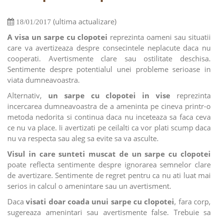
(ultima actualizare)
18/01/2017
A visa un sarpe cu clopotei
reprezinta oameni sau situatii
care va avertizeaza despre consecintele neplacute daca nu
cooperati. Avertismente clare sau ostilitate deschisa.
Sentimente despre potentialul unei probleme serioase in
viata dumneavoastra.
Alternativ,
un sarpe cu clopotei in vise
reprezinta
incercarea dumneavoastra de a ameninta pe cineva printr-o
metoda nedorita si continua daca nu inceteaza sa faca ceva
ce nu va place. Ii avertizati pe ceilalti ca vor plati scump daca
nu va respecta sau aleg sa evite sa va asculte.
Visul in care sunteti muscat de un sarpe cu clopotei
poate reflecta sentimente despre ignorarea semnelor clare
de avertizare. Sentimente de regret pentru ca nu ati luat mai
serios in calcul o amenintare sau un avertisment.
Daca
visati doar coada unui sarpe cu clopotei
, fara corp,
sugereaza amenintari sau avertismente false. Trebuie sa