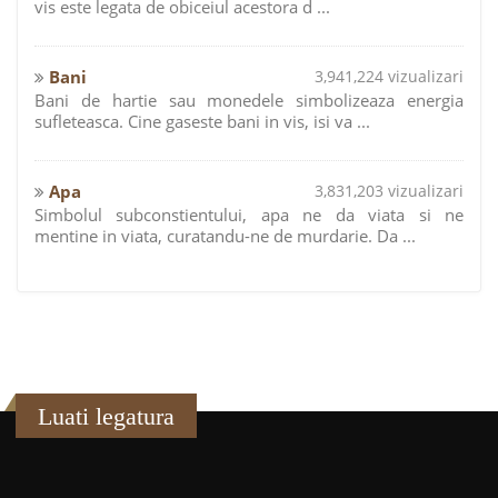
vis este legata de obiceiul acestora d ...
Bani
3,941,224 vizualizari
Bani de hartie sau monedele simbolizeaza energia
sufleteasca. Cine gaseste bani in vis, isi va ...
Apa
3,831,203 vizualizari
Simbolul subconstientului, apa ne da viata si ne
mentine in viata, curatandu-ne de murdarie. Da ...
Luati legatura