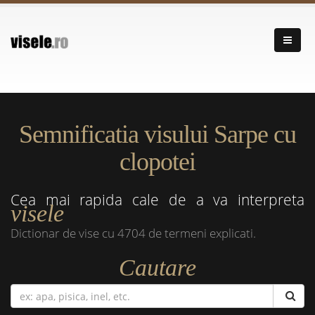
Semnificatia visului Sarpe cu
clopotei
Cea mai rapida cale de a va interpreta
visele
Dictionar de vise cu 4704 de termeni explicati.
Cautare