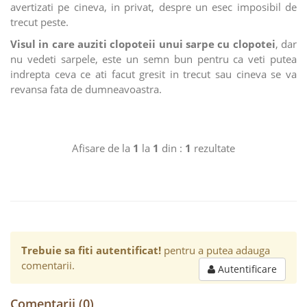
avertizati pe cineva, in privat, despre un esec imposibil de
trecut peste.
Visul in care auziti clopoteii unui sarpe cu clopotei
, dar
nu vedeti sarpele, este un semn bun pentru ca veti putea
indrepta ceva ce ati facut gresit in trecut sau cineva se va
revansa fata de dumneavoastra.
Afisare de la
1
la
1
din :
1
rezultate
Trebuie sa fiti autentificat!
pentru a putea adauga
comentarii.
Autentificare
Comentarii (0)