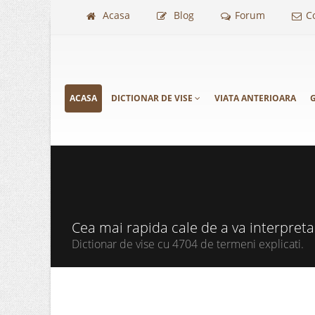
Acasa
Blog
Forum
C
ACASA
DICTIONAR DE VISE
VIATA ANTERIOARA
G
Cea mai rapida cale de a va interpret
Dictionar de vise cu 4704 de termeni explicati.