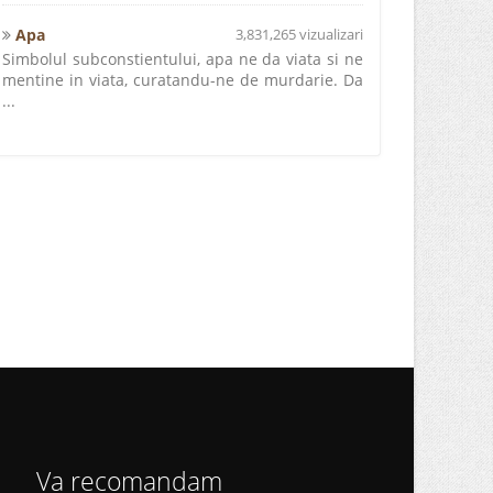
Apa
3,831,265 vizualizari
Simbolul subconstientului, apa ne da viata si ne
mentine in viata, curatandu-ne de murdarie. Da
...
Va recomandam