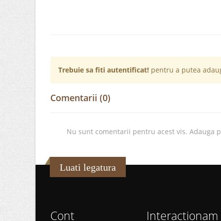
Trebuie sa fiti autentificat!
pentru a putea adaug
Comentarii (0)
Nu sunt comentarii pentru acest vis. Adauga 
Luati legatura
Cont
Interactionam