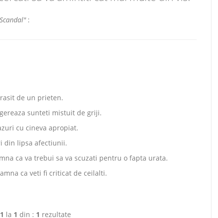
"Scandal"
:
rasit de un prieten.
ereaza sunteti mistuit de griji.
uri cu cineva apropiat.
 din lipsa afectiunii.
na ca va trebui sa va scuzati pentru o fapta urata.
mna ca veti fi criticat de ceilalti.
1
la
1
din :
1
rezultate