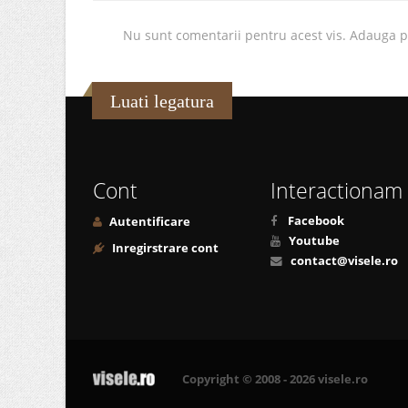
Nu sunt comentarii pentru acest vis. Adauga 
Luati legatura
Cont
Interactionam
Facebook
Autentificare
Youtube
Inregirstrare cont
contact@visele.ro
Copyright © 2008 - 2026 visele.ro