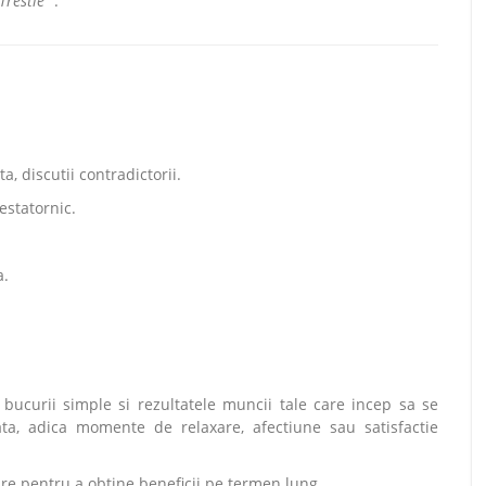
Trestie"
:
, discutii contradictorii.
statornic.
a.
bucurii simple si rezultatele muncii tale care incep sa se
ata, adica momente de relaxare, afectiune sau satisfactie
are pentru a obtine beneficii pe termen lung.