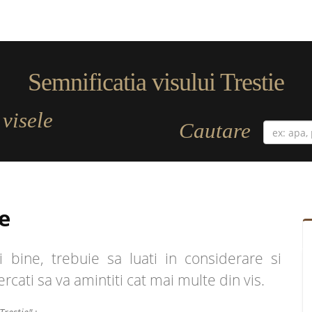
Semnificatia visului Trestie
visele
a
Cautare
e
 bine, trebuie sa luati in considerare si
cercati sa va amintiti cat mai multe din vis.