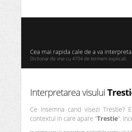
Cea mai rapida cale de a va interpret
Dictionar de vise cu 4704 de termeni explicati.
Interpretarea visului
Tresti
Ce insemna cand visezi Trestie? Ei
contextul in care apare "
Trestie
". In