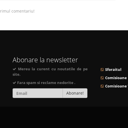
primul comentariu!
Abonare la newsletter
Mereu la curent cu noutatile de pe
Sforaitul
site.
Comisioane
Fara spam si reclame nedorite .
Comisioane
Abonare!