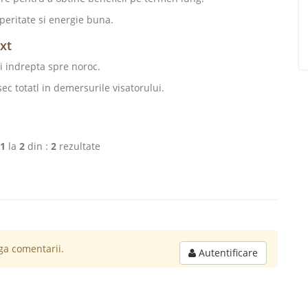
speritate si energie buna.
ext
ti indrepta spre noroc.
ec totatl in demersurile visatorului.
1
la
2
din :
2
rezultate
a comentarii.
Autentificare