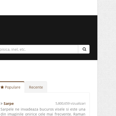
Populare
Recente
Sarpe
5,800,659 vizualizari
Sarpele ne invadeaza bucuros visele si este una
din imaginile onirice cele mai frecvente. Raman