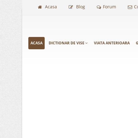
Acasa
Blog
Forum
C
ACASA
DICTIONAR DE VISE
VIATA ANTERIOARA
G