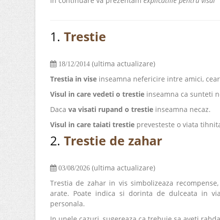
In continuare va prezentam
explicatiile pentru visul "
1.
Trestie
(ultima actualizare)
18/12/2014
Trestia in vise
inseamna nefericire intre amici, cearta
Visul in care vedeti o trestie
inseamna ca sunteti ne
Daca
va visati rupand o trestie
inseamna necaz.
Visul in care taiati trestie
prevesteste o viata tihnit
2.
Trestie de zahar
(ultima actualizare)
03/08/2026
Trestia de zahar in vis simbolizeaza recompense, 
arate. Poate indica si dorinta de dulceata in vi
personala.
In unele cazuri, sugereaza ca trebuie sa aveti rabd