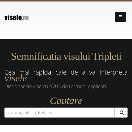
Semnificatia visului Tripleti
Cea mai rapida cale de a va interpreta
visele
Dictionar de vise cu 4705 de termeni explicati.
Cautare