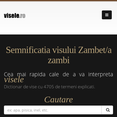
Semnificatia visului Zambet/a
zambi
Cea mai rapida cale de a va interpreta
visele
Dictionar de vise cu 4705 de termeni explicati.
Cautare