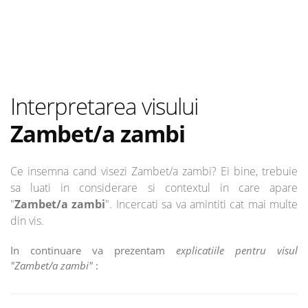
Interpretarea visului
Zambet/a zambi
Ce insemna cand visezi Zambet/a zambi? Ei bine, trebuie
sa luati in considerare si contextul in care apare
"
Zambet/a zambi
". Incercati sa va amintiti cat mai multe
din vis.
In continuare va prezentam
explicatiile pentru visul
"Zambet/a zambi"
: