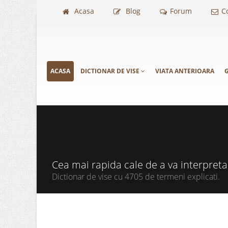
Acasa
Blog
Forum
C
ACASA
DICTIONAR DE VISE
VIATA ANTERIOARA
G
Cea mai rapida cale de a va interpret
Dictionar de vise cu 4705 de termeni explicati.