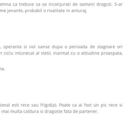
amna ca trebuie sa va inconjurati de oameni draguti. S-ar
e jenante, probabil o rivalitate in anturaj.
, speranta si noi sanse dupa o perioada de stagnare ori
n ciclu intunecat al vietii, inarmat cu o atitudine proaspata,
te.
nal esti rece sau frigid(a). Poate ca ai fost un pic rece si
de mai multa caldura si dragoste fata de partener.