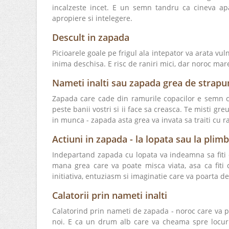
incalzeste incet. E un semn tandru ca cineva apa
apropiere si intelegere.
Descult in zapada
Picioarele goale pe frigul ala intepator va arata vul
inima deschisa. E risc de raniri mici, dar noroc ma
Nameti inalti sau zapada grea de strapu
Zapada care cade din ramurile copacilor e semn ca 
peste banii vostri si ii face sa creasca. Te misti 
in munca - zapada asta grea va invata sa traiti cu ra
Actiuni in zapada - la lopata sau la plim
Indepartand zapada cu lopata va indeamna sa fiti c
mana grea care va poate misca viata, asa ca fiti
initiativa, entuziasm si imaginatie care va poarta de
Calatorii prin nameti inalti
Calatorind prin nameti de zapada - noroc care va p
noi. E ca un drum alb care va cheama spre locuri