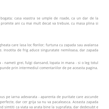
bogata; casa voastra se umple de roade, ca un dar de la
promite ani cu mai mult decat va trebuie, cu masa plina si
eata care lasa loc florilor; furtuna cu zapada sau avalansa
re. Insotita de frig aduce singuratate nemiloasa, dar zapada
 nameti grei, fulgi dansand, lopata in mana - si o leg totul
spunde prin intermediul comentariilor de pe aceasta pagina.
s pus pe iarna adevarata - aparenta de puritate care ascunde
r perfecte, dar cer grija sa nu va pacaleasca. Aceasta zapada
 simtiti ca viata va arata bine la suprafata, dar dedesubt e