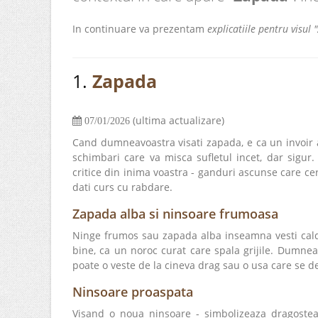
In continuare va prezentam
explicatiile pentru visul
1.
Zapada
(ultima actualizare)
07/01/2026
Cand dumneavoastra visati zapada, e ca un invoir al
schimbari care va misca sufletul incet, dar sigur.
critice din inima voastra - ganduri ascunse care ce
dati curs cu rabdare.
Zapada alba si ninsoare frumoasa
Ninge frumos sau zapada alba inseamna vesti cald
bine, ca un noroc curat care spala grijile. Dumneav
poate o veste de la cineva drag sau o usa care se de
Ninsoare proaspata
Visand o noua ninsoare - simbolizeaza dragostea