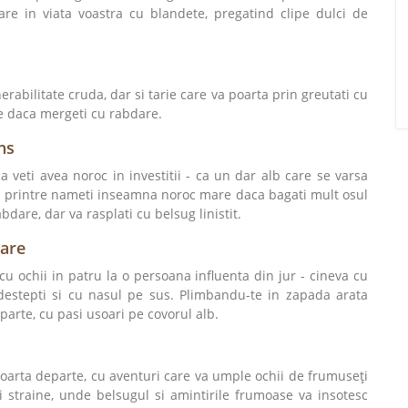
re in viata voastra cu blandete, pregatind clipe dulci de
nerabilitate cruda, dar si tarie care va poarta prin greutati cu
re daca mergeti cu rabdare.
ns
veti avea noroc in investitii - ca un dar alb care se varsa
greu printre nameti inseamna noroc mare daca bagati mult osul
bdare, dar va rasplati cu belsug linistit.
bare
u ochii in patru la o persoana influenta din jur - cineva cu
 destepti si cu nasul pe sus. Plimbandu-te in zapada arata
parte, cu pasi usoari pe covorul alb.
oarta departe, cu aventuri care va umple ochii de frumuseți
 straine, unde belsugul si amintirile frumoase va insotesc