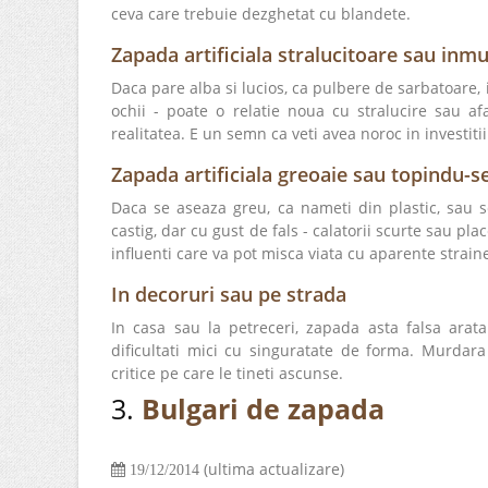
ceva care trebuie dezghetat cu blandete.
Zapada artificiala stralucitoare sau inmu
Daca pare alba si lucios, ca pulbere de sarbatoar
ochii - poate o relatie noua cu stralucire sau af
realitatea. E un semn ca veti avea noroc in investiti
Zapada artificiala greoaie sau topindu-se
Daca se aseaza greu, ca nameti din plastic, sau 
castig, dar cu gust de fals - calatorii scurte sau pla
influenti care va pot misca viata cu aparente strain
In decoruri sau pe strada
In casa sau la petreceri, zapada asta falsa arata
dificultati mici cu singuratate de forma. Murdar
critice pe care le tineti ascunse.
3.
Bulgari de zapada
(ultima actualizare)
19/12/2014