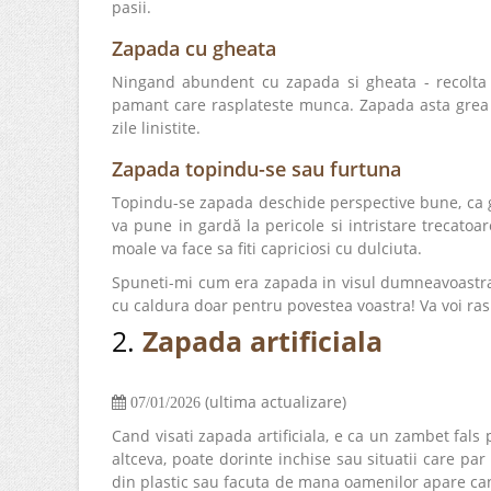
pasii.
Zapada cu gheata
Ningand abundent cu zapada si gheata - recolta 
pamant care rasplateste munca. Zapada asta grea 
zile linistite.
Zapada topindu-se sau furtuna
Topindu-se zapada deschide perspective bune, ca gh
va pune in gardă la pericole si intristare trecatoa
moale va face sa fiti capriciosi cu dulciuta.
Spuneti-mi cum era zapada in visul dumneavoastra -
cu caldura doar pentru povestea voastra! Va voi ra
2.
Zapada artificiala
(ultima actualizare)
07/01/2026
Cand visati zapada artificiala, e ca un zambet fal
altceva, poate dorinte inchise sau situatii care pa
din plastic sau facuta de mana oamenilor apare cand