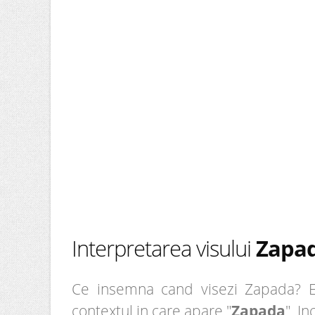
Interpretarea visului
Zapa
Ce insemna cand visezi Zapada? Ei 
contextul in care apare "
Zapada
". I