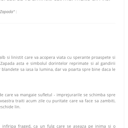
 "Zapada"
:
b si linistit care va acopera viata cu sperante proaspete si
 Zapada asta e simbolul dorintelor reprimate si al gandirii
r blandete sa iasa la lumina, dar va poarta spre bine daca le
e care va mangaie sufletul - imprejurarile se schimba spre
oastra traiti acum zile cu puritate care va face sa zambiti,
schide lin.
 infiripa fraged, ca un fulg care se aseaza pe inima si o