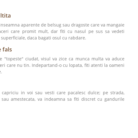
ltita
e, inseamna aparente de belsug sau dragoste care va mangaie
aceri care promit mult, dar fiti cu nasul pe sus sa vedeti
i superficiale, daca bagati osul cu rabdare.
 fals
se "topeste" ciudat, visul va zice ca munca multa va aduce
ceri care nu tin. Indepartand-o cu lopata, fiti atenti la oameni
e.
 capriciu in voi sau vesti care pacalesc dulce; pe strada,
a sau amestecata, va indeamna sa fiti discret cu gandurile