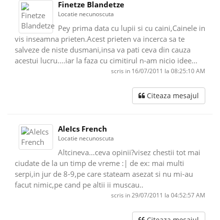
Finetze Blandetze
Locatie necunoscuta
Pey prima data cu lupii si cu caini,Cainele in
vis inseamna prieten.Acest prieten va incerca sa te
salveze de niste dusmani,insa va pati ceva din cauza
acestui lucru....iar la faza cu cimitirul n-am nicio idee...
scris in 16/07/2011 la 08:25:10 AM
Citeaza mesajul
AleIcs French
Locatie necunoscuta
Altcineva...ceva opinii?visez chestii tot mai
ciudate de la un timp de vreme :| de ex: mai multi
serpi,in jur de 8-9,pe care stateam asezat si nu mi-au
facut nimic,pe cand pe altii ii muscau..
scris in 29/07/2011 la 04:52:57 AM
Citeaza mesajul