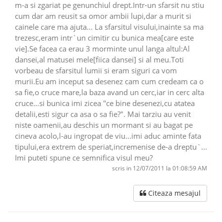
m-a si zgariat pe genunchiul drept.Intr-un sfarsit nu stiu
cum dar am reusit sa omor ambii lupi,dar a murit si
cainele care ma ajuta... La sfarsitul visului,inainte sa ma
trezesc,eram intr`un cimitir cu bunica mea[care este
vie].Se facea ca erau 3 morminte unul langa altul:Al
dansei,al matusei mele[fiica dansei] si al meu.Toti
vorbeau de sfarsitul lumii si eram siguri ca vom
murii.Eu am inceput sa desenez cam cum credeam ca o
sa fie,o cruce mare,la baza avand un cerc,iar in cerc alta
cruce...si bunica imi zicea "ce bine desenezi,cu atatea
detalii,esti sigur ca asa o sa fie?". Mai tarziu au venit
niste oamenii,au deschis un mormant si au bagat pe
cineva acolo,l-au ingropat de viu...imi aduc aminte fata
tipului,era extrem de speriat,incremenise de-a dreptu`...
Imi puteti spune ce semnifica visul meu?
scris in 12/07/2011 la 01:08:59 AM
Citeaza mesajul