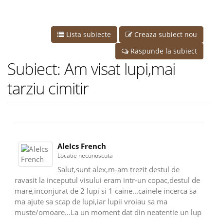
Lista subiecte
Creaza subiect nou
Raspunde la subiect
Subiect: Am visat lupi,mai
tarziu cimitir
AleIcs French
Locatie necunoscuta
Salut,sunt alex,m-am trezit destul de
ravasit la inceputul visului eram intr-un copac,destul de
mare,inconjurat de 2 lupi si 1 caine...cainele incerca sa
ma ajute sa scap de lupi,iar lupii vroiau sa ma
muste/omoare...La un moment dat din neatentie un lup