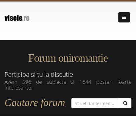
Forum oniromantie
Participa si tu la discutie
Avem 596 de subiecte si 1644 postari foarte
interesante.
Cautare forum