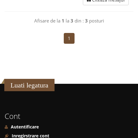
Afisare de la
1
la
3
din :
3
posturi
1
Luati legatura
Cont
Autentificare
Inregirstrare cont