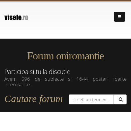
Forum oniromantie
Participa si tu la discutie
Avem 596 de subiecte si 1644 postari foarte
interesante.
Cautare forum