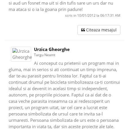
si aud un fosnet ma uit si din tufis sare un urs dar nu
ma ataca si o ia la goana prin padure!
scris in 10/01/2012 la 06:17:31 AM
Citeaza mesajul
Urzica Gheorghe
Targu Neamt
Ai conceput cu prietenii un program mai in
gluma, mai in serios si ati continuat un timp impreuna,
dar te-au parasit pentru linistea lor. Faptul ca ti-ai
continuat drumul pe bicicleta simbolizeaza ca-ti continui
idealul si ai devenit in acelasi timp si independent,
autonom, pe propriile picioare. Faptul ca ai dat de o
casa veche parasita inseamna ca ai redescoperit un
proiect, un program uitat, iar cel care a lucrat este
persoana simbolizata de ursul care te invita sa-l
urmaresti. Persoana simbolizata de urs este o persoana
importanta in viata ta, dar sin aceste proiecte ale tale.