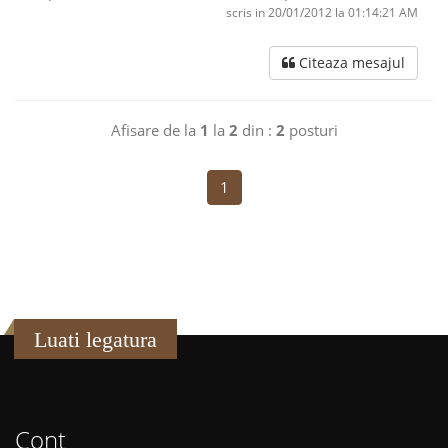
scris in 20/01/2012 la 01:14:21 AM
Citeaza mesajul
Afisare de la
1
la
2
din :
2
posturi
1
Luati legatura
Cont