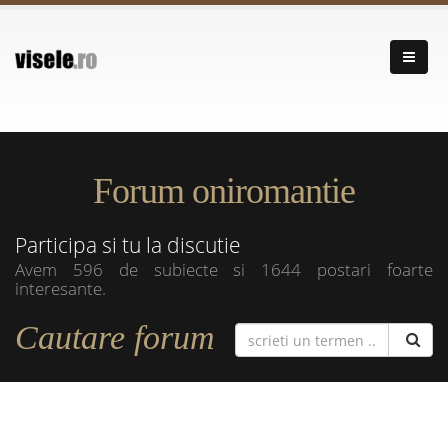
Forum oniromantie
Participa si tu la discutie
Avem 596 de subiecte si 1644 postari foarte
interesante.
Cautare forum