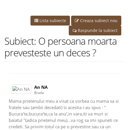
Lista subiecte
Creaza subiect nou
Raspunde la subiect
Subiect: O persoana moarta
prevesteste un deces ?
An NA
Braila
Mama prietenului meu a visat ca vorbea cu mama sa si
fratele sau (ambii decedati) si acestia i-au spus : "
Bucura'te,bucura'te,ca la anu',in vara,iti va muri si
baiatul "(adica prietenul meu)...va rog sa imi spuneti ce
credeti. Sa privim totul ca pe o prevestire sau ca un