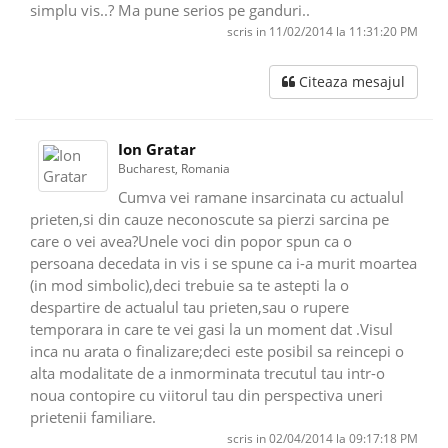
simplu vis..? Ma pune serios pe ganduri..
scris in 11/02/2014 la 11:31:20 PM
Citeaza mesajul
Ion Gratar
Bucharest, Romania
Cumva vei ramane insarcinata cu actualul
prieten,si din cauze neconoscute sa pierzi sarcina pe
care o vei avea?Unele voci din popor spun ca o
persoana decedata in vis i se spune ca i-a murit moartea
(in mod simbolic),deci trebuie sa te astepti la o
despartire de actualul tau prieten,sau o rupere
temporara in care te vei gasi la un moment dat .Visul
inca nu arata o finalizare;deci este posibil sa reincepi o
alta modalitate de a inmorminata trecutul tau intr-o
noua contopire cu viitorul tau din perspectiva uneri
prietenii familiare.
scris in 02/04/2014 la 09:17:18 PM