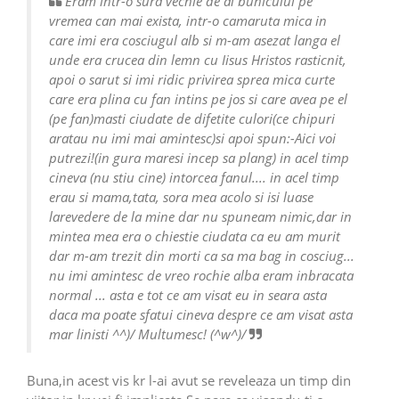
Eram intr-o sura vechie de al bunicului pe
vremea can mai exista, intr-o camaruta mica in
care imi era cosciugul alb si m-am asezat langa el
unde era crucea din lemn cu Iisus Hristos rasticnit,
apoi o sarut si imi ridic privirea sprea mica curte
care era plina cu fan intins pe jos si care avea pe el
(pe fan)masti ciudate de difetite culori(ce chipuri
aratau nu imi mai amintesc)si apoi spun:-Aici voi
putrezi!(in gura maresi incep sa plang) in acel timp
cineva (nu stiu cine) intorcea fanul.... in acel timp
erau si mama,tata, sora mea acolo si isi luase
larevedere de la mine dar nu spuneam nimic,dar in
mintea mea era o chiestie ciudata ca eu am murit
dar m-am trezit din morti ca sa ma bag in cosciug...
nu imi amintesc de vreo rochie alba eram inbracata
normal ... asta e tot ce am visat eu in seara asta
daca ma poate sfatui cineva despre ce am visat asta
mar linisti ^^)/ Multumesc! (^w^)/
Buna,in acest vis kr l-ai avut se reveleaza un timp din