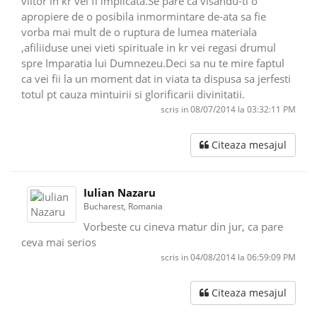
viitor in kr vei fi implicata.Se pare ca visandu-ti o
apropiere de o posibila inmormintare de-ata sa fie
vorba mai mult de o ruptura de lumea materiala
,afiliiduse unei vieti spirituale in kr vei regasi drumul
spre Imparatia lui Dumnezeu.Deci sa nu te mire faptul
ca vei fii la un moment dat in viata ta dispusa sa jerfesti
totul pt cauza mintuirii si glorificarii divinitatii.
scris in 08/07/2014 la 03:32:11 PM
Citeaza mesajul
Iulian Nazaru
Bucharest, Romania
Vorbeste cu cineva matur din jur, ca pare
ceva mai serios
scris in 04/08/2014 la 06:59:09 PM
Citeaza mesajul