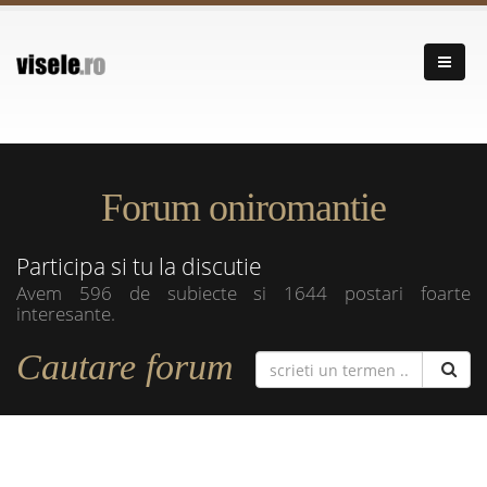
Forum oniromantie
Participa si tu la discutie
Avem 596 de subiecte si 1644 postari foarte
interesante.
Cautare forum