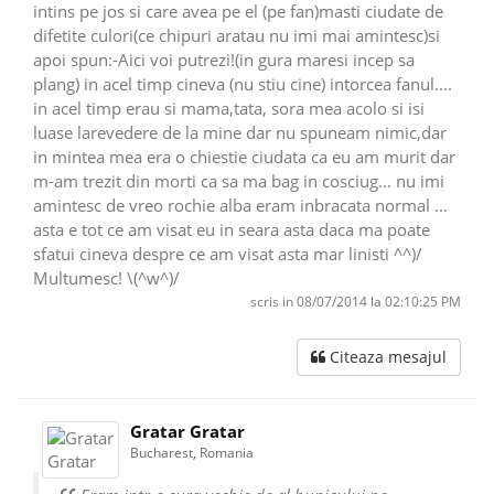
intins pe jos si care avea pe el (pe fan)masti ciudate de
difetite culori(ce chipuri aratau nu imi mai amintesc)si
apoi spun:-Aici voi putrezi!(in gura maresi incep sa
plang) in acel timp cineva (nu stiu cine) intorcea fanul....
in acel timp erau si mama,tata, sora mea acolo si isi
luase larevedere de la mine dar nu spuneam nimic,dar
in mintea mea era o chiestie ciudata ca eu am murit dar
m-am trezit din morti ca sa ma bag in cosciug... nu imi
amintesc de vreo rochie alba eram inbracata normal ...
asta e tot ce am visat eu in seara asta daca ma poate
sfatui cineva despre ce am visat asta mar linisti ^^)/
Multumesc! \(^w^)/
scris in 08/07/2014 la 02:10:25 PM
Citeaza mesajul
Gratar Gratar
Bucharest, Romania