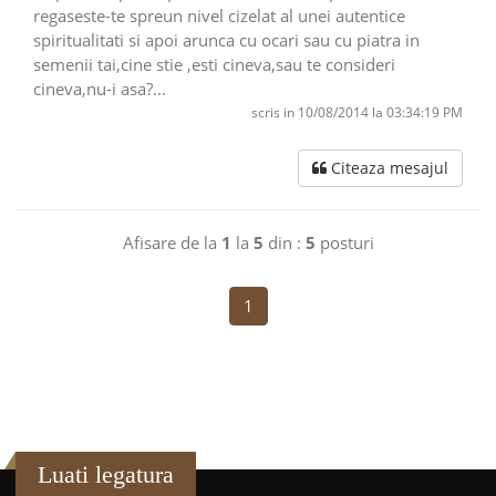
regaseste-te spreun nivel cizelat al unei autentice
spiritualitati si apoi arunca cu ocari sau cu piatra in
semenii tai,cine stie ,esti cineva,sau te consideri
cineva,nu-i asa?...
scris in 10/08/2014 la 03:34:19 PM
Citeaza mesajul
Afisare de la
1
la
5
din :
5
posturi
1
Luati legatura