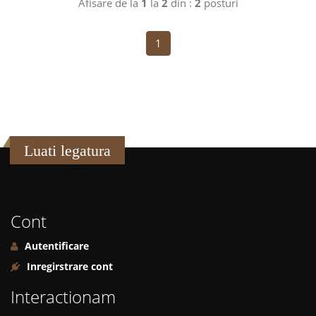
Afisare de la
1
la
2
din :
2
posturi
1
Luati legatura
Cont
Autentificare
Inregirstrare cont
Interactionam