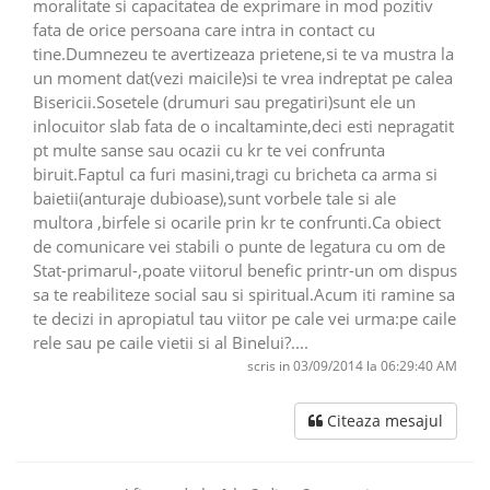
moralitate si capacitatea de exprimare in mod pozitiv
fata de orice persoana care intra in contact cu
tine.Dumnezeu te avertizeaza prietene,si te va mustra la
un moment dat(vezi maicile)si te vrea indreptat pe calea
Bisericii.Sosetele (drumuri sau pregatiri)sunt ele un
inlocuitor slab fata de o incaltaminte,deci esti nepragatit
pt multe sanse sau ocazii cu kr te vei confrunta
biruit.Faptul ca furi masini,tragi cu bricheta ca arma si
baietii(anturaje dubioase),sunt vorbele tale si ale
multora ,birfele si ocarile prin kr te confrunti.Ca obiect
de comunicare vei stabili o punte de legatura cu om de
Stat-primarul-,poate viitorul benefic printr-un om dispus
sa te reabiliteze social sau si spiritual.Acum iti ramine sa
te decizi in apropiatul tau viitor pe cale vei urma:pe caile
rele sau pe caile vietii si al Binelui?....
scris in 03/09/2014 la 06:29:40 AM
Citeaza mesajul