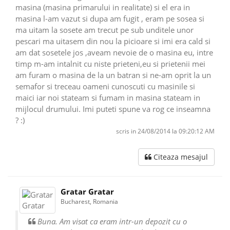
masina (masina primarului in realitate) si el era in
masina l-am vazut si dupa am fugit , eram pe sosea si
ma uitam la sosete am trecut pe sub unditele unor
pescari ma uitasem din nou la picioare si imi era cald si
am dat sosetele jos ,aveam nevoie de o masina eu, intre
timp m-am intalnit cu niste prieteni,eu si prietenii mei
am furam o masina de la un batran si ne-am oprit la un
semafor si treceau oameni cunoscuti cu masinile si
maici iar noi stateam si fumam in masina stateam in
mijlocul drumului. Imi puteti spune va rog ce inseamna
? :)
scris in 24/08/2014 la 09:20:12 AM
Citeaza mesajul
Gratar Gratar
Bucharest, Romania
Buna. Am visat ca eram intr-un depozit cu o