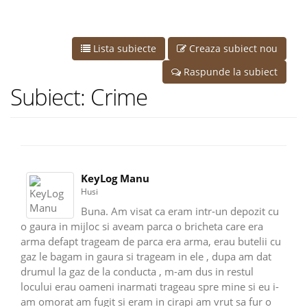
Lista subiecte
Creaza subiect nou
Raspunde la subiect
Subiect: Crime
KeyLog Manu
Husi
Buna. Am visat ca eram intr-un depozit cu
o gaura in mijloc si aveam parca o bricheta care era
arma defapt trageam de parca era arma, erau butelii cu
gaz le bagam in gaura si trageam in ele , dupa am dat
drumul la gaz de la conducta , m-am dus in restul
locului erau oameni inarmati trageau spre mine si eu i-
am omorat am fugit si eram in cirapi am vrut sa fur o