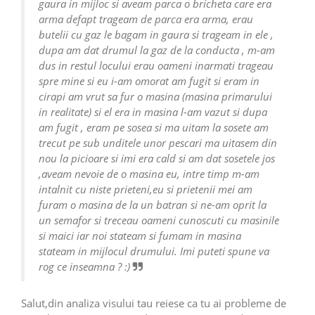
gaura in mijloc si aveam parca o bricheta care era
arma defapt trageam de parca era arma, erau
butelii cu gaz le bagam in gaura si trageam in ele ,
dupa am dat drumul la gaz de la conducta , m-am
dus in restul locului erau oameni inarmati trageau
spre mine si eu i-am omorat am fugit si eram in
cirapi am vrut sa fur o masina (masina primarului
in realitate) si el era in masina l-am vazut si dupa
am fugit , eram pe sosea si ma uitam la sosete am
trecut pe sub unditele unor pescari ma uitasem din
nou la picioare si imi era cald si am dat sosetele jos
,aveam nevoie de o masina eu, intre timp m-am
intalnit cu niste prieteni,eu si prietenii mei am
furam o masina de la un batran si ne-am oprit la
un semafor si treceau oameni cunoscuti cu masinile
si maici iar noi stateam si fumam in masina
stateam in mijlocul drumului. Imi puteti spune va
rog ce inseamna ? :)
Salut,din analiza visului tau reiese ca tu ai probleme de