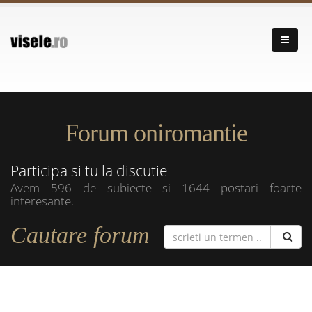
Forum oniromantie
Participa si tu la discutie
Avem 596 de subiecte si 1644 postari foarte
interesante.
Cautare forum