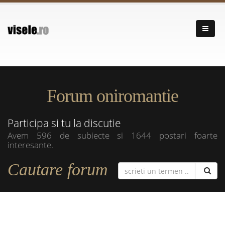
Forum oniromantie
Participa si tu la discutie
Avem 596 de subiecte si 1644 postari foarte
interesante.
Cautare forum