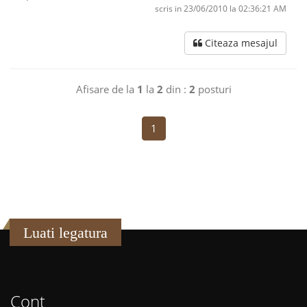
scris in 23/06/2010 la 02:36:21 AM
Citeaza mesajul
Afisare de la
1
la
2
din :
2
posturi
1
Luati legatura
Cont