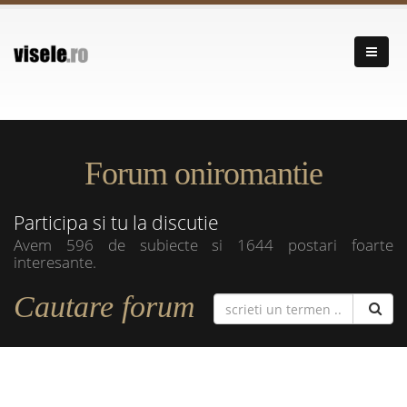
Forum oniromantie
Participa si tu la discutie
Avem 596 de subiecte si 1644 postari foarte
interesante.
Cautare forum