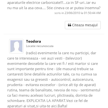
aparaturile electrice carbonizate!!!...ca in SF-uri..iar eu
nu ma uit la asa ceva.... Stie cineva ce ar putea insemna?
scris in 23/06/2010 la 01:50:44 AM
Citeaza mesajul
Teodora
Locatie necunoscuta
(radio) evenimente la care nu participi, dar
care te intereseaza - vei auzi vesti - (televizor)
evenimente deosebite la care vei fi / esti martor si care
sunt importante pentru tine - (de masura) trebuie sa
cantaresti bine detaliile actiunilor tale, ca nu cumva sa
exagerezi sau sa gresesti - autocontrol, autocenzura,
prudenta - evitarea exceselor - (orice alt tip de aparat)
rutina, teama de banalitate, nevoia de nou - sentimentul
ca faci mereu aceleasi lucruri, plictiseala, dorinta de
schimbare. EXPLICATIA LA APARAT.Vezi ce fel de
aparaturi ai visat,si uita-te aici.Bafta!