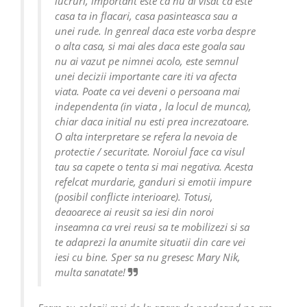
lucruri, important este ca nu ai visat ca este
casa ta in flacari, casa pasinteasca sau a
unei rude. In genreal daca este vorba despre
o alta casa, si mai ales daca este goala sau
nu ai vazut pe nimnei acolo, este semnul
unei decizii importante care iti va afecta
viata. Poate ca vei deveni o persoana mai
independenta (in viata , la locul de munca),
chiar daca initial nu esti prea increzatoare.
O alta interpretare se refera la nevoia de
protectie / securitate. Noroiul face ca visul
tau sa capete o tenta si mai negativa. Acesta
refelcat murdarie, ganduri si emotii impure
(posibil conflicte interioare). Totusi,
deaoarece ai reusit sa iesi din noroi
inseamna ca vrei reusi sa te mobilizezi si sa
te adaprezi la anumite situatii din care vei
iesi cu bine. Sper sa nu gresesc Mary Nik,
multa sanatate!