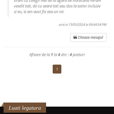
Eram cu colegii mei de la agara de nordcand ne-am
veselit toti, de cu seara toti sau dus la somn inclusiv
si eu, si am avut fix asa un vis
scris in 15/03/2024 la 04:44:54 PM
Citeaza mesajul
Afisare de la
1
la
4
din :
4
posturi
1
Luati legatura