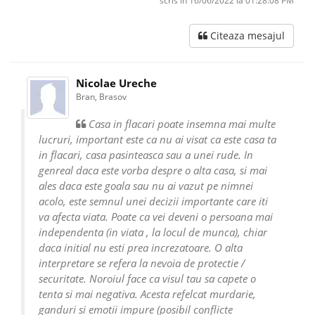
scris in 16/06/2022 la 01:28:08 PM
Citeaza mesajul
Nicolae Ureche
Bran, Brasov
Casa in flacari poate insemna mai multe
lucruri, important este ca nu ai visat ca este casa ta
in flacari, casa pasinteasca sau a unei rude. In
genreal daca este vorba despre o alta casa, si mai
ales daca este goala sau nu ai vazut pe nimnei
acolo, este semnul unei decizii importante care iti
va afecta viata. Poate ca vei deveni o persoana mai
independenta (in viata , la locul de munca), chiar
daca initial nu esti prea increzatoare. O alta
interpretare se refera la nevoia de protectie /
securitate. Noroiul face ca visul tau sa capete o
tenta si mai negativa. Acesta refelcat murdarie,
ganduri si emotii impure (posibil conflicte