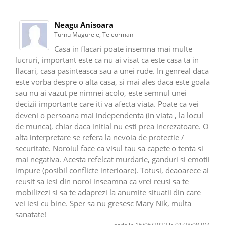
Neagu Anisoara
Turnu Magurele, Teleorman
Casa in flacari poate insemna mai multe
lucruri, important este ca nu ai visat ca este casa ta in
flacari, casa pasinteasca sau a unei rude. In genreal daca
este vorba despre o alta casa, si mai ales daca este goala
sau nu ai vazut pe nimnei acolo, este semnul unei
decizii importante care iti va afecta viata. Poate ca vei
deveni o persoana mai independenta (in viata , la locul
de munca), chiar daca initial nu esti prea increzatoare. O
alta interpretare se refera la nevoia de protectie /
securitate. Noroiul face ca visul tau sa capete o tenta si
mai negativa. Acesta refelcat murdarie, ganduri si emotii
impure (posibil conflicte interioare). Totusi, deaoarece ai
reusit sa iesi din noroi inseamna ca vrei reusi sa te
mobilizezi si sa te adaprezi la anumite situatii din care
vei iesi cu bine. Sper sa nu gresesc Mary Nik, multa
sanatate!