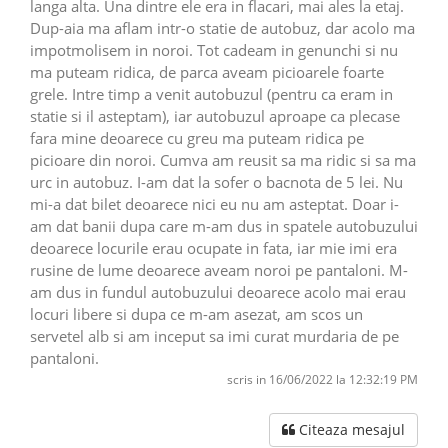
langa alta. Una dintre ele era in flacari, mai ales la etaj.
Dup-aia ma aflam intr-o statie de autobuz, dar acolo ma
impotmolisem in noroi. Tot cadeam in genunchi si nu
ma puteam ridica, de parca aveam picioarele foarte
grele. Intre timp a venit autobuzul (pentru ca eram in
statie si il asteptam), iar autobuzul aproape ca plecase
fara mine deoarece cu greu ma puteam ridica pe
picioare din noroi. Cumva am reusit sa ma ridic si sa ma
urc in autobuz. I-am dat la sofer o bacnota de 5 lei. Nu
mi-a dat bilet deoarece nici eu nu am asteptat. Doar i-
am dat banii dupa care m-am dus in spatele autobuzului
deoarece locurile erau ocupate in fata, iar mie imi era
rusine de lume deoarece aveam noroi pe pantaloni. M-
am dus in fundul autobuzului deoarece acolo mai erau
locuri libere si dupa ce m-am asezat, am scos un
servetel alb si am inceput sa imi curat murdaria de pe
pantaloni.
scris in 16/06/2022 la 12:32:19 PM
Citeaza mesajul