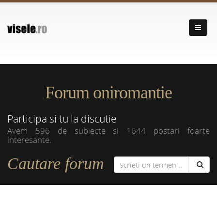
Forum oniromantie
Participa si tu la discutie
Avem 596 de subiecte si 1644 postari foarte
interesante.
Cautare forum