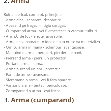
2.
Arma
Ruina, pericol, complot, primejdie.
- Arma alba - separare, despartire.
- Apasand pe tragaci - litigiu castigat.
- Cumparand arma - vei fi amestecat in vremuri tulburi.
- ArmaÂ de foc - efecte favorabile.
- Arma de vanatoare - o idee de-a ta nu se va materializa.
- Om cu arma in mana - schimburi avantajoase.
- Manuind o arma - necazuri, pierderi de bani.
- Pierzand arma - pierzi un protector.
- Purtand arma - stima.
- Arma purtand un om - protectie.
- Ranit de arme - avansare.
- Sfaramand o arma - vei fi fara aparare.
- Vanzand arme - tentatii periculoase.
- Zdranganind o arma - esti fricos.
3.
Arma (cumparand)