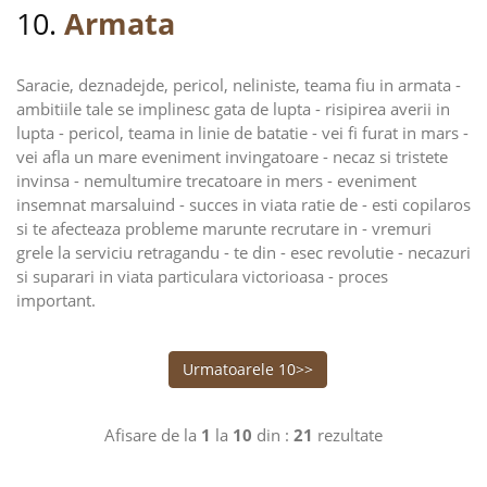
10.
Armata
Saracie, deznadejde, pericol, neliniste, teama fiu in armata -
ambitiile tale se implinesc gata de lupta - risipirea averii in
lupta - pericol, teama in linie de batatie - vei fi furat in mars -
vei afla un mare eveniment invingatoare - necaz si tristete
invinsa - nemultumire trecatoare in mers - eveniment
insemnat marsaluind - succes in viata ratie de - esti copilaros
si te afecteaza probleme marunte recrutare in - vremuri
grele la serviciu retragandu - te din - esec revolutie - necazuri
si suparari in viata particulara victorioasa - proces
important.
Urmatoarele 10>>
Afisare de la
1
la
10
din :
21
rezultate