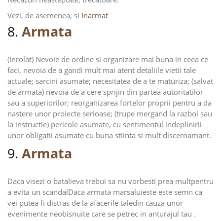
Vezi, de asemenea, si
Inarmat
8.
Armata
(Inrolat) Nevoie de ordine si organizare mai buna in ceea ce
faci, nevoia de a gandi mult mai atent detaliile vietii tale
actuale; sarcini asumate; necesitatea de a te maturiza; (salvat
de armata) nevoia de a cere sprijin din partea autoritatilor
sau a superiorilor; reorganizarea fortelor proprii pentru a da
nastere unor proiecte serioase; (trupe mergand la razboi sau
la instructie) pericole asumate, cu sentimentul indeplinirii
unor obligatii asumate cu buna stiinta si mult discernamant.
9.
Armata
Daca visezi o batalieva trebui sa nu vorbesti prea multpentru
a evita un scandalDaca armata marsaluieste este semn ca
vei putea fi distras de la afacerile taledin cauza unor
evenimente neobisnuite care se petrec in anturajul tau .