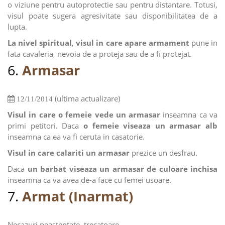
o viziune pentru autoprotectie sau pentru distantare. Totusi,
visul poate sugera agresivitate sau disponibilitatea de a
lupta.
La nivel spiritual
,
visul in care apare armament
pune in
fata cavaleria, nevoia de a proteja sau de a fi protejat.
6.
Armasar
(ultima actualizare)
12/11/2014
Visul in care o femeie vede un armasar
inseamna ca va
primi petitori. Daca
o femeie viseaza un armasar alb
inseamna ca ea va fi ceruta in casatorie.
Visul in care calariti un armasar
prezice un desfrau.
Daca
un barbat viseaza un armasar de culoare inchisa
inseamna ca va avea de-a face cu femei usoare.
7.
Armat (Inarmat)
Necazuri neasteptate, trecatoare.