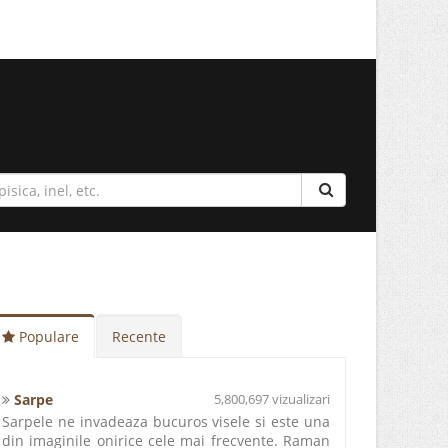
Populare
Recente
Sarpe
5,800,697 vizualizari
Sarpele ne invadeaza bucuros visele si este una
din imaginile onirice cele mai frecvente. Raman