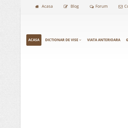
Acasa
Blog
Forum
C
ACASA
DICTIONAR DE VISE
VIATA ANTERIOARA
G