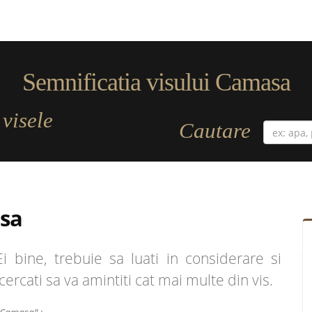
Semnificatia visului Camasa
visele
a
Cautare
sa
bine, trebuie sa luati in considerare si
ncercati sa va amintiti cat mai multe din vis.