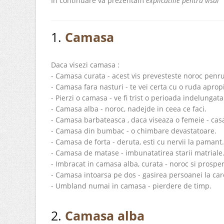
In continuare va prezentam
explicatiile pentru visul
1.
Camasa
Daca visezi camasa :
- Camasa curata - acest vis prevesteste noroc penru
- Camasa fara nasturi - te vei certa cu o ruda aprop
- Pierzi o camasa - ve fi trist o perioada indelungata
- Camasa alba - noroc, nadejde in ceea ce faci.
- Camasa barbateasca , daca viseaza o femeie - casa
- Camasa din bumbac - o chimbare devastatoare.
- Camasa de forta - deruta, esti cu nervii la pamant.
- Camasa de matase - imbunatatirea starii matriale
- Imbracat in camasa alba, curata - noroc si prosper
- Camasa intoarsa pe dos - gasirea persoanei la car
- Umbland numai in camasa - pierdere de timp.
2.
Camasa alba