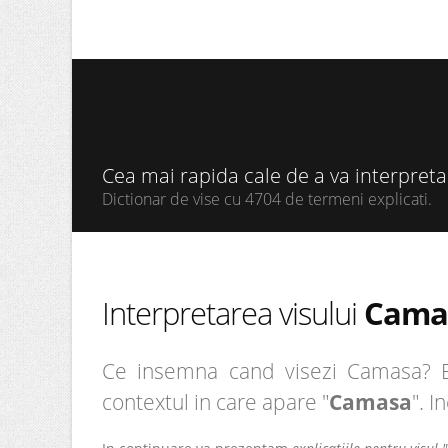
Cea mai rapida cale de a va interpret
Dictionar de vise cu 4704 de termeni explicati.
Interpretarea visului
Cama
Ce insemna cand visezi Camasa? Ei 
contextul in care apare "
Camasa
". I