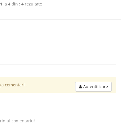
1
la
4
din :
4
rezultate
a comentarii.
Autentificare
primul comentariu!