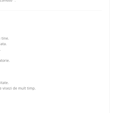
 "Camasa"
:
 tine.
iata.
.
torie.
.
itate.
e visezi de mult timp.